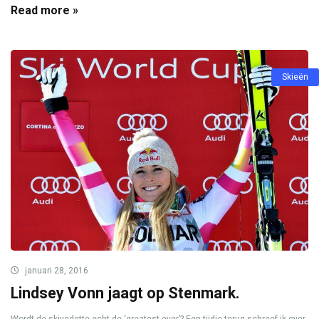
Read more »
Skieën
januari 28, 2016
Lindsey Vonn jaagt op Stenmark.
Wordt de skivedette echt de ‘greatest ever’? Een tijdje terug schreef ik over