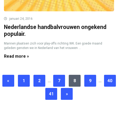
januari 24, 2016
Nederlandse handbalvrouwen ongekend
populair.
Mannen plaatsen zich voor play-offs richting WK. Een goede maand
geleden genoten we in Nederland van het vrouwen ...
Read more »
«
1
2
…
7
8
9
…
40
41
»