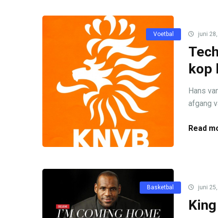
Voetbal
juni 28
Tech
kop 
Hans van
afgang v
Read mo
Basketbal
juni 25
King