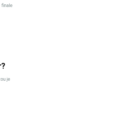
 finale
r?
ou je