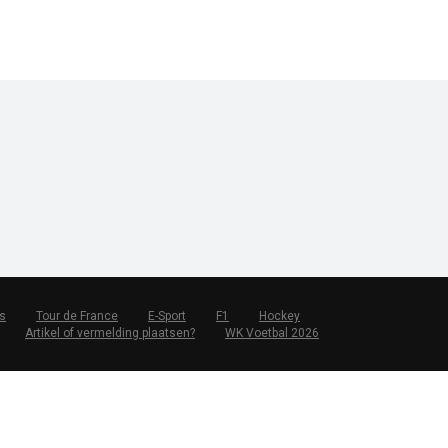
s
Tour de France
E-Sport
F1
Hockey
Artikel of vermelding plaatsen?
WK Voetbal 2026