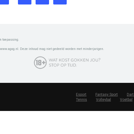
n toepassing.
 www.agog.nl. Deze inhoud mag niet gedeeld worden met minderjarigen.
Esport
Fantasy Sport
Dart
Tennis
Volleybal
Voetbal