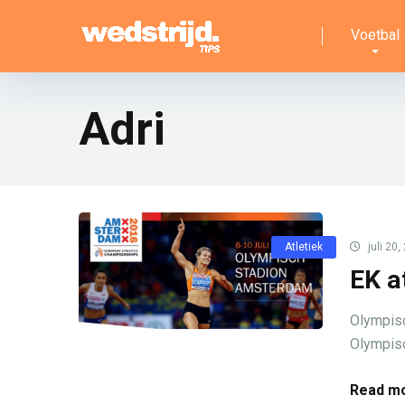
Voetbal
Adri
Atletiek
juli 20,
EK a
Olympisc
Olympisc
Read mo