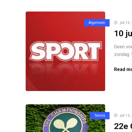
Algemeen
juli 16,
10 j
Geen voe
zondag 10
Read mo
Tennis
juli 13,
22e 