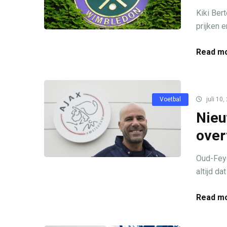
Kiki Ber
prijken e
Read mo
Voetbal
juli 10,
Nieu
over
Oud-Feye
altijd d
Read mo