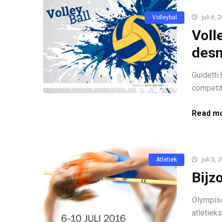
Volleybal
juli 6, 
Voll
desn
Guidetti
competit
Read mo
Atletiek
juli 3, 
Bijz
Olympisc
atletiek