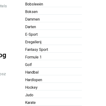
Bobsleeën
itels
Boksen
Dammen
Darten
E-Sport
Eregallerij
Fantasy Sport
og
Formule 1
Golf
Handbal
Bosz
Hardlopen
Hockey
Judo
Karate