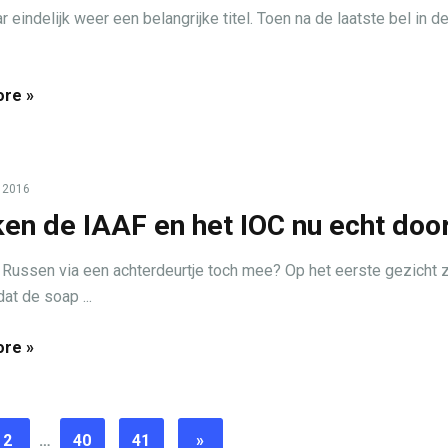
r eindelijk weer een belangrijke titel. Toen na de laatste bel in de
re »
, 2016
en de IAAF en het IOC nu echt doo
Russen via een achterdeurtje toch mee? Op het eerste gezicht z
at de soap ...
re »
2
…
40
41
»