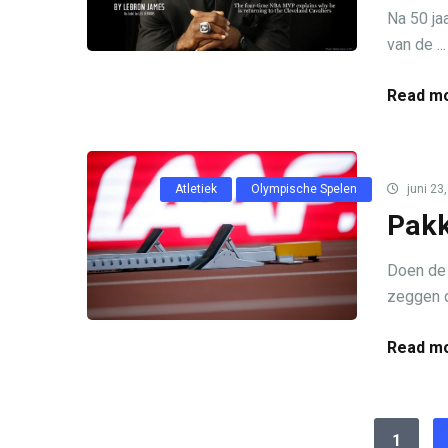
Na 50 jaa
van de ...
Read mo
Atletiek
Olympische Spelen
juni 23
Pakk
Doen de 
zeggen d
Read mo
1