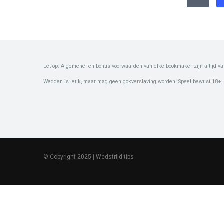
Let op: Algemene- en bonus-voorwaarden van elke bookmaker zijn altijd va
Wedden is leuk, maar mag geen gokverslaving worden! Speel bewust 18+,
© Copyright 2025 | Wedstrijd.tips