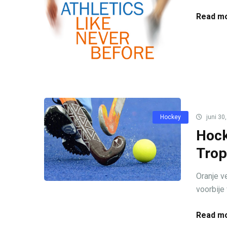
Read mo
Hockey
juni 30
Hock
Trop
Oranje v
voorbije
Read mo