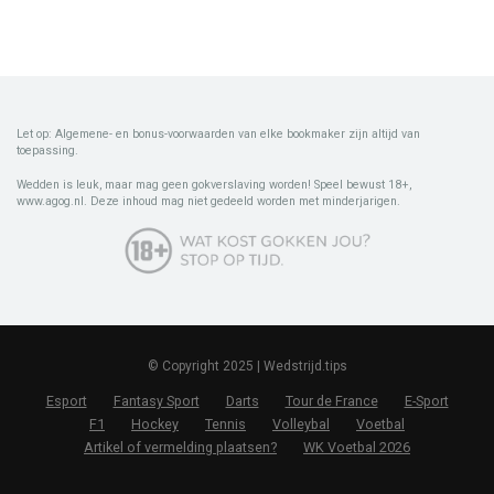
Let op: Algemene- en bonus-voorwaarden van elke bookmaker zijn altijd van
toepassing.
Wedden is leuk, maar mag geen gokverslaving worden! Speel bewust 18+,
www.agog.nl. Deze inhoud mag niet gedeeld worden met minderjarigen.
© Copyright 2025 | Wedstrijd.tips
Esport
Fantasy Sport
Darts
Tour de France
E-Sport
F1
Hockey
Tennis
Volleybal
Voetbal
Artikel of vermelding plaatsen?
WK Voetbal 2026