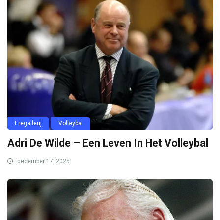
Eregallerij
Volleybal
Adri De Wilde – Een Leven In Het Volleybal
december 17, 2025