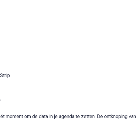
y
Strip
a
t hét moment om de data in je agenda te zetten. De ontknoping van