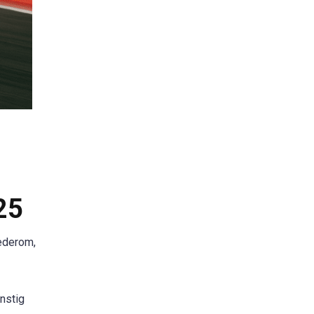
25
ederom,
nstig