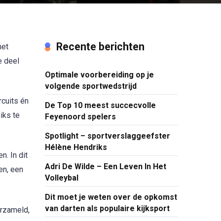
Recente berichten
met
e deel
Optimale voorbereiding op je
volgende sportwedstrijd
rcuits én
De Top 10 meest succecvolle
iks te
Feyenoord spelers
Spotlight – sportverslaggeefster
Hélène Hendriks
n. In dit
Adri De Wilde – Een Leven In Het
en, een
Volleybal
Dit moet je weten over de opkomst
van darten als populaire kijksport
erzameld,