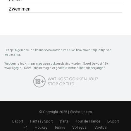
Zwemmen
Let op: Algemene- en bonus-voorwaarden van elke bookmaker zijn altijd van
toepassing.
Wedden is leuk, maar mag geen gokverslaving worden! Speel bewust 18+,
www.agog.nl. Deze inhoud mag niet gedeeld worden met minderjarigen.
© Copyright 2025 | Wedstrijd.tips
Esport
Fantasy Sport
Darts
Tour de France
E-Sport
F1
Hockey
Tennis
Volleybal
Voetbal