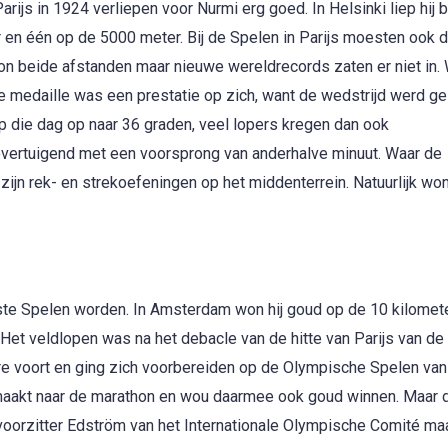
js in 1924 verliepen voor Nurmi erg goed. In Helsinki liep hij 
en één op de 5000 meter. Bij de Spelen in Parijs moesten ook 
on beide afstanden maar nieuwe wereldrecords zaten er niet in.
e medaille was een prestatie op zich, want de wedstrijd werd g
 die dag op naar 36 graden, veel lopers kregen dan ook
 overtuigend met een voorsprong van anderhalve minuut. Waar de
jn rek- en strekoefeningen op het middenterrein. Natuurlijk wo
ste Spelen worden. In Amsterdam won hij goud op de 10 kilomet
Het veldlopen was na het debacle van de hitte van Parijs van de
ère voort en ging zich voorbereiden op de Olympische Spelen va
emaakt naar de marathon en wou daarmee ook goud winnen. Maar 
voorzitter Edström van het Internationale Olympische Comité ma