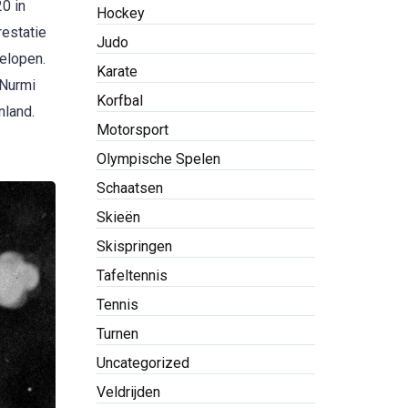
0 in
Hockey
estatie
Judo
gelopen.
Karate
 Nurmi
Korfbal
nland.
Motorsport
Olympische Spelen
Schaatsen
Skieën
Skispringen
Tafeltennis
Tennis
Turnen
Uncategorized
Veldrijden