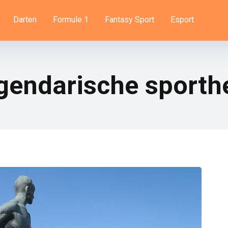
Darten
Formule 1
Fantasy Sport
Esport
endarische sporthe