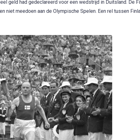
el geld had gedeclareerd voor een wedstrijd in Duitsland. De F
hten niet meedoen aan de Olympische Spelen. Een rel tussen Finl