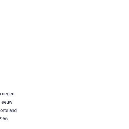
n negen
e eeuw
orteland.
1956.