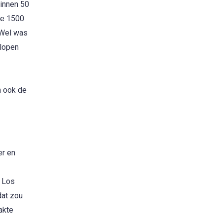
binnen 50
de 1500
 Wel was
elopen
n ook de
er en
n Los
dat zou
akte