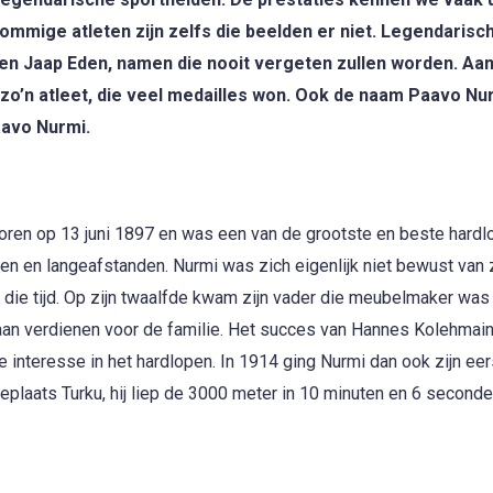
sommige atleten zijn zelfs die beelden er niet. Legendarisc
 en Jaap Eden, namen die nooit vergeten zullen worden. Aan
 zo’n atleet, die veel medailles won. Ook de naam Paavo Nur
Paavo Nurmi.
ren op 13 juni 1897 en was een van de grootste en beste hardlo
en en langeafstanden. Nurmi was zich eigenlijk niet bewust van z
 die tijd. Op zijn twaalfde kwam zijn vader die meubelmaker was 
aan verdienen voor de familie. Het succes van Hannes Kolehmain
interesse in het hardlopen. In 1914 ging Nurmi dan ook zijn eer
rteplaats Turku, hij liep de 3000 meter in 10 minuten en 6 seconde