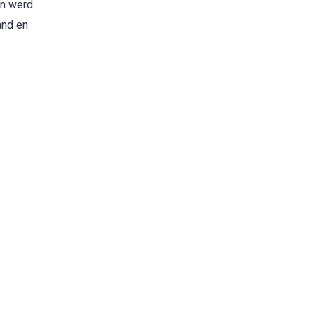
in werd
and en