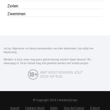
Zeilen
Zwemmen
Let op: Algemene- en bonus-voorwaarden van elke bookmaker zijn altijd van
toepassing.
Wedden is leuk, maar mag geen gokverslaving worden! Speel bewust 18+,
www.agog.nl. Deze inhoud mag niet gedeeld worden met minderjarigen.
© Copyright 2025 | Wedstrijd.tips
Esport
Fantasy Sport
Darts
Tour de France
E-Sport