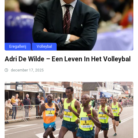
Eregallerij
Volleybal
Adri De Wilde – Een Leven In Het Volleybal
december 17, 2025