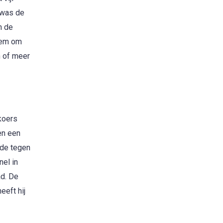
j was de
n de
hem om
n of meer
koers
en een
rde tegen
nel in
ad. De
eeft hij