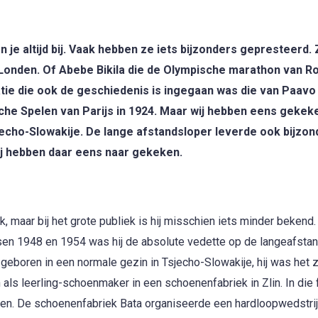
 je altijd bij. Vaak hebben ze iets bijzonders gepresteerd.
 Londen. Of Abebe Bikila die de Olympische marathon van R
atie die ook de geschiedenis is ingegaan was die van Paavo
che Spelen van Parijs in 1924. Maar wij hebben eens gekek
jecho-Slowakije. De lange afstandsloper leverde ook bijzo
Wij hebben daar eens naar gekeken.
, maar bij het grote publiek is hij misschien iets minder bekend
n 1948 en 1954 was hij de absolute vedette op de langeafstand
 geboren in een normale gezin in Tsjecho-Slowakije, hij was het
n als leerling-schoenmaker in een schoenenfabriek in Zlin. In die 
open. De schoenenfabriek Bata organiseerde een hardloopwedstri