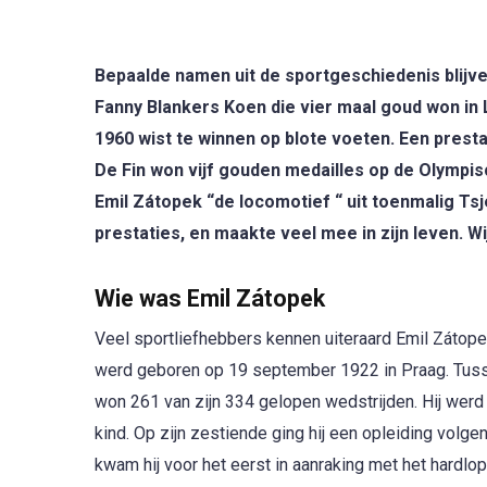
Bepaalde namen uit de sportgeschiedenis blijven
Fanny Blankers Koen die vier maal goud won in
1960 wist te winnen op blote voeten. Een prest
De Fin won vijf gouden medailles op de Olympis
Emil Zátopek “de locomotief “ uit toenmalig Ts
prestaties, en maakte veel mee in zijn leven. 
Wie was Emil Zátopek
Veel sportliefhebbers kennen uiteraard Emil Zátopek
werd geboren op 19 september 1922 in Praag. Tusse
won 261 van zijn 334 gelopen wedstrijden. Hij werd
kind. Op zijn zestiende ging hij een opleiding volge
kwam hij voor het eerst in aanraking met het hardl