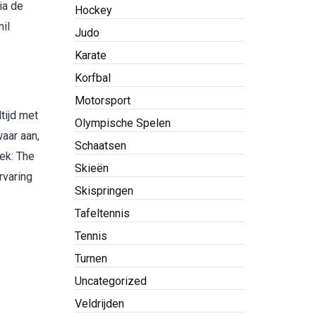
ia de
Hockey
il
Judo
Karate
Korfbal
Motorsport
ltijd met
Olympische Spelen
waar aan,
Schaatsen
ek: The
Skieën
rvaring
Skispringen
Tafeltennis
Tennis
Turnen
Uncategorized
Veldrijden