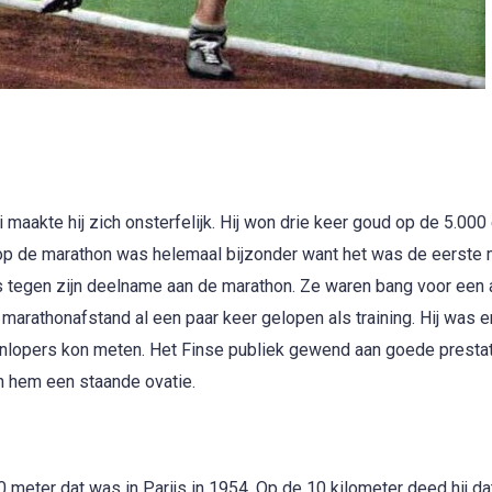
 maakte hij zich onsterfelijk. Hij won drie keer goud op de 5.000
op de marathon was helemaal bijzonder want het was de eerste 
as tegen zijn deelname aan de marathon. Ze waren bang voor een
 marathonafstand al een paar keer gelopen als training. Hij was e
honlopers kon meten. Het Finse publiek gewend aan goede presta
n hem een staande ovatie.
meter dat was in Parijs in 1954. Op de 10 kilometer deed hij dat