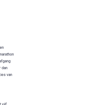
 en
marathon
 afgang
r dan
ties van
 vijf