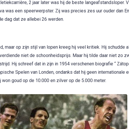
tiekcarrière, 2 jaar later was hij de beste langeafstandsloper. V
rova was een speerwerpster. Zij was precies zes uur ouder dan Em
e dag dat ze allebei 26 werden.
maar op zijn stijl van lopen kreeg hij veel kritiek. Hij schudde a
l verdiende niet de schoonheidsprijs. Maar hij tilde daar niet zo z
jd. Hij schreef dat in zijn in 1954 verschenen biografie “ Zátop
pische Spelen van Londen, ondanks dat hij geen internationale e
j won goud op de 10.000 en zilver op de 5.000 meter.