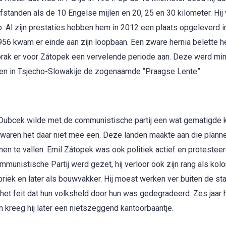
afstanden als de 10 Engelse mijlen en 20, 25 en 30 kilometer. Hi
ep. Al zijn prestaties hebben hem in 2012 een plaats opgeleverd i
56 kwam er einde aan zijn loopbaan. Een zware hernia belette 
e brak er voor Zátopek een vervelende periode aan. Deze werd mi
den in Tsjecho-Slowakije de zogenaamde “Praagse Lente”.
r Dubcek wilde met de communistische partij een wat gematigde 
 waren het daar niet mee een. Deze landen maakte aan die plann
en te vallen. Emil Zátopek was ook politiek actief en protestee
mmunistische Partij werd gezet, hij verloor ook zijn rang als kolo
briek en later als bouwvakker. Hij moest werken ver buiten de st
et feit dat hun volksheld door hun was gedegradeerd. Zes jaar h
n kreeg hij later een nietszeggend kantoorbaantje.