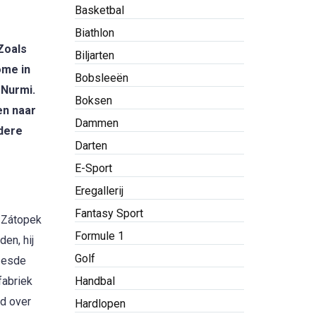
Basketbal
Biathlon
 Zoals
Biljarten
ome in
Bobsleeën
 Nurmi.
Boksen
en naar
Dammen
ndere
Darten
E-Sport
Eregallerij
Fantasy Sport
. Zátopek
Formule 1
en, hij
Golf
 zesde
fabriek
Handbal
jd over
Hardlopen