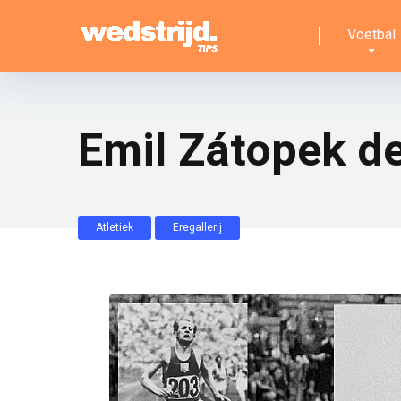
Voetbal
Emil Zátopek d
Atletiek
Eregallerij