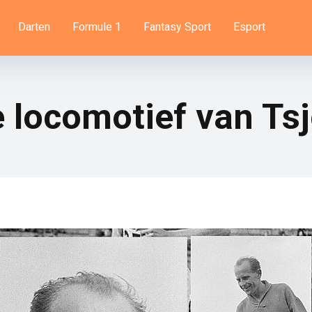
Darten
Formule 1
Fantasy Sport
Esport
e locomotief van Ts