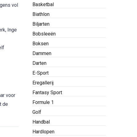
Basketbal
agens vol
Biathlon
Biljarten
rk, Inge
Bobsleeën
Boksen
lf
Dammen
Darten
E-Sport
Eregallerij
Fantasy Sport
aar voor
Formule 1
t de
Golf
Handbal
Hardlopen