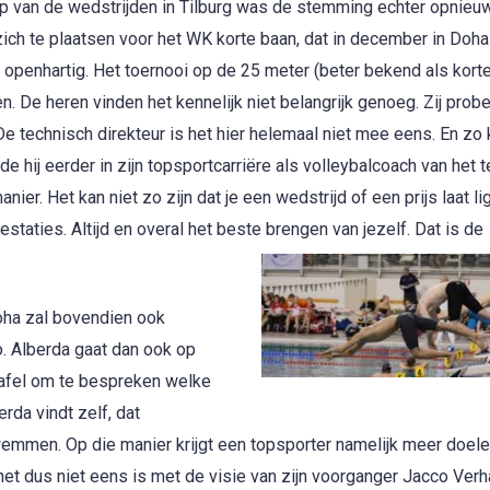
oop van de wedstrijden in Tilburg was de stemming echter opnieu
zich te plaatsen voor het WK korte baan, dat in december in Doh
nd openhartig. Het toernooi op de 25 meter (beter bekend als kort
De heren vinden het kennelijk niet belangrijk genoeg. Zij prob
De technisch direkteur is het hier helemaal niet mee eens. En zo 
de hij eerder in zijn topsportcarriëre als volleybalcoach van het 
er. Het kan niet zo zijn dat je een wedstrijd of een prijs laat li
staties. Altijd en overal het beste brengen van jezelf. Dat is de
oha zal bovendien ook
. Alberda gaat dan ook op
tafel om te bespreken welke
rda vindt zelf, dat
men. Op die manier krijgt een topsporter namelijk meer doele
het dus niet eens is met de visie van zijn voorganger Jacco Verh