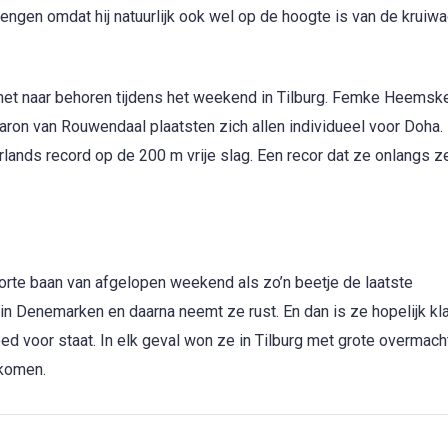
 brengen omdat hij natuurlijk ook wel op de hoogte is van de kruiw
het naar behoren tijdens het weekend in Tilburg. Femke Heemske
ron van Rouwendaal plaatsten zich allen individueel voor Doha.
nds record op de 200 m vrije slag. Een recor dat ze onlangs ze
te baan van afgelopen weekend als zo’n beetje de laatste
in Denemarken en daarna neemt ze rust. En dan is ze hopelijk kl
ed voor staat. In elk geval won ze in Tilburg met grote overmach
 komen.