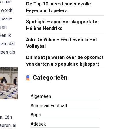
w naar
De Top 10 meest succecvolle
a wordt
Feyenoord spelers
ebaan-
Spotlight – sportverslaggeefster
eren
Hélène Hendriks
ken ik
Adri De Wilde – Een Leven In Het
team dat
Volleybal
ggen als
Dit moet je weten over de opkomst
van darten als populaire kijksport
Categorieën
Algemeen
American Football
Apps
n. Eén
Atletiek
aeren, al