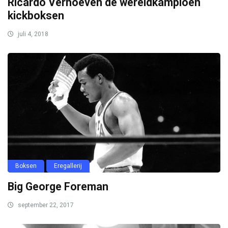
Ricardo Verhoeven de wereldkampioen
kickboksen
juli 4, 2018
Boksen
Eregallerij
Big George Foreman
september 22, 2017