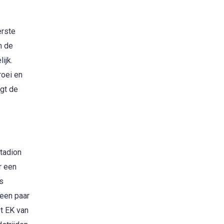
erste
n de
ijk.
roei en
jgt de
tadion
r een
s
een paar
t EK van