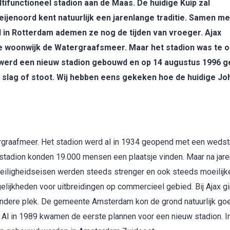
tifunctioneel stadion aan de Maas. De huidige Kuip zal
Feijenoord kent natuurlijk een jarenlange traditie. Samen me
 in Rotterdam ademen ze nog de tijden van vroeger. Ajax
n de woonwijk de Watergraafsmeer. Maar het stadion was te 
st werd een nieuw stadion gebouwd en op 14 augustus 1996 
r slag of stoot. Wij hebben eens gekeken hoe de huidige Jo
graafmeer. Het stadion werd al in 1934 geopend met een wedstr
t stadion konden 19.000 mensen een plaatsje vinden. Maar na jar
 veiligheidseisen werden steeds strenger en ook steeds moeilijke
ijkheden voor uitbreidingen op commercieel gebied. Bij Ajax gi
ndere plek. De gemeente Amsterdam kon de grond natuurlijk go
 Al in 1989 kwamen de eerste plannen voor een nieuw stadion. I