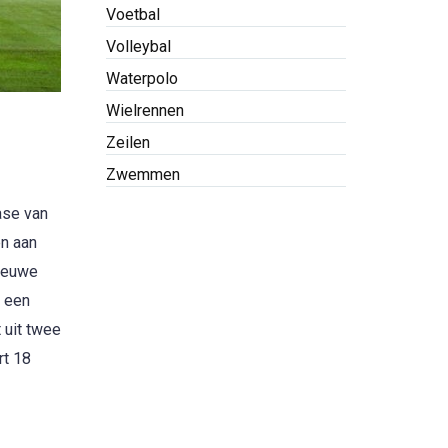
Voetbal
Volleybal
Waterpolo
Wielrennen
Zeilen
Zwemmen
ase van
en aan
nieuwe
t een
 uit twee
rt 18