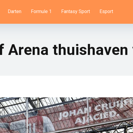
Darten
Formule 1
Fantasy Sport
Esport
f Arena thuishaven