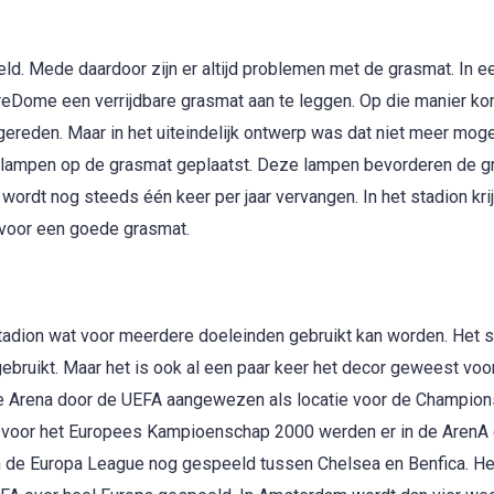
eld. Mede daardoor zijn er altijd problemen met de grasmat. In e
reDome een verrijdbare grasmat aan te leggen. Op die manier ko
ereden. Maar in het uiteindelijk ontwerp was dat niet meer mogel
 lampen op de grasmat geplaatst. Deze lampen bevorderen de g
wordt nog steeds één keer per jaar vervangen. In het stadion kri
 voor een goede grasmat.
stadion wat voor meerdere doeleinden gebruikt kan worden. Het s
 gebruikt. Maar het is ook al een paar keer het decor geweest voo
 de Arena door de UEFA aangewezen als locatie voor de Champion
k voor het Europees Kampioenschap 2000 werden er in de ArenA 
an de Europa League nog gespeeld tussen Chelsea en Benfica. He