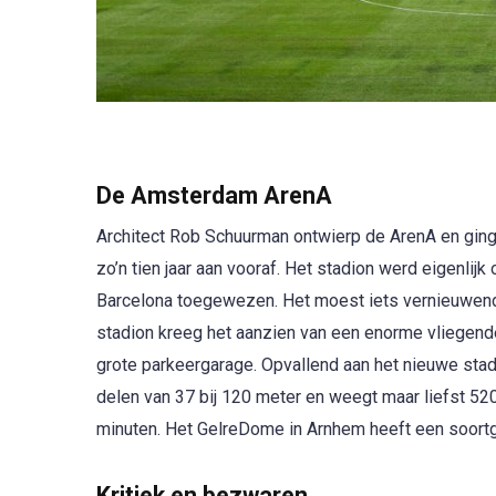
De Amsterdam ArenA
Architect Rob Schuurman ontwierp de ArenA en ging 
zo’n tien jaar aan vooraf. Het stadion werd eigenl
Barcelona toegewezen. Het moest iets vernieuwend
stadion kreeg het aanzien van een enorme vliegende 
grote parkeergarage. Opvallend aan het nieuwe stad
delen van 37 bij 120 meter en weegt maar liefst 52
minuten. Het GelreDome in Arnhem heeft een soortge
Kritiek en bezwaren