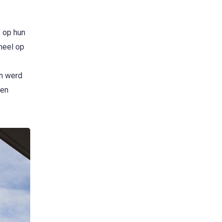
 op hun
heel op
on werd
 en