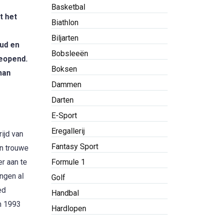
Basketbal
t het
Biathlon
Biljarten
oud en
Bobsleeën
geopend.
Boksen
han
Dammen
Darten
E-Sport
Eregallerij
ijd van
Fantasy Sport
en trouwe
Formule 1
r aan te
ngen al
Golf
ed
Handbal
n 1993
Hardlopen