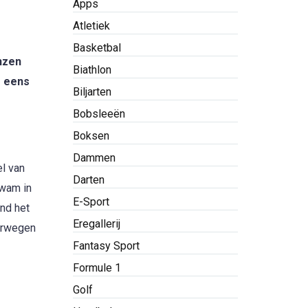
Apps
Atletiek
Basketbal
nzen
Biathlon
g eens
Biljarten
Bobsleeën
Boksen
Dammen
el van
Darten
kwam in
E-Sport
nd het
Eregallerij
oorwegen
Fantasy Sport
Formule 1
Golf