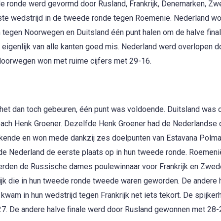
de ronde werd gevormd door Rusland, Frankrijk, Denemarken, Zw
ste wedstrijd in de tweede ronde tegen Roemenië. Nederland w
n tegen Noorwegen en Duitsland één punt halen om de halve fina
 eigenlijk van alle kanten goed mis. Nederland werd overlopen d
Noorwegen won met ruime cijfers met 29-16.
 het dan toch gebeuren, één punt was voldoende. Duitsland was 
coach Henk Groener. Dezelfde Henk Groener had de Nederlandse
tekende en won mede dankzij zes doelpunten van Estavana Polm
rde Nederland de eerste plaats op in hun tweede ronde. Roemen
rden de Russische dames poulewinnaar voor Frankrijk en Zwed
krijk die in hun tweede ronde tweede waren geworden. De andere 
wam in hun wedstrijd tegen Frankrijk net iets tekort. De spijker
7. De andere halve finale werd door Rusland gewonnen met 28-