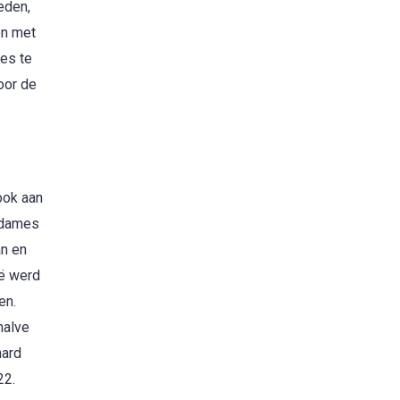
eden,
on met
les te
oor de
ook aan
 dames
an en
ië werd
en.
halve
hard
22.