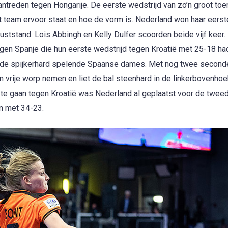
treden tegen Hongarije. De eerste wedstrijd van zo’n groot toer
 het team ervoor staat en hoe de vorm is. Nederland won haar eerst
ststand. Lois Abbingh en Kelly Dulfer scoorden beide vijf keer. 
en Spanje die hun eerste wedstrijd tegen Kroatië met 25-18 h
 de spijkerhard spelende Spaanse dames. Met nog twee second
 vrije worp nemen en liet de bal steenhard in de linkerbovenhoe
 te gaan tegen Kroatië was Nederland al geplaatst voor de twee
n met 34-23.