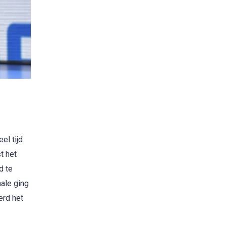
el tijd
t het
d te
ale ging
erd het