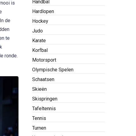
Handbal
nooi is
Hardlopen
e
In de
Hockey
adden
Judo
en te
Karate
k
Korfbal
de ronde.
Motorsport
Olympische Spelen
Schaatsen
Skieën
Skispringen
Tafeltennis
Tennis
Turnen