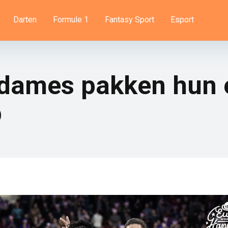
Darten
Formule 1
Fantasy Sport
Esport
dames pakken hun 
p