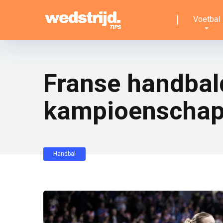
Voetbal
Franse handbal
kampioenscha
Handbal