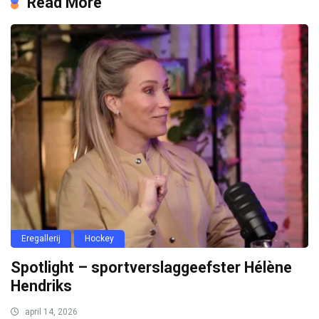
Read More
Eregallerij
Hockey
Spotlight – sportverslaggeefster Hélène
Hendriks
april 14, 2026