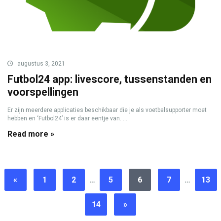
augustus 3, 2021
Futbol24 app: livescore, tussenstanden en
voorspellingen
Er zijn meerdere applicaties beschikbaar die je als voetbalsupporter moet
hebben en ‘Futbol24’ is er daar eentje van. ...
Read more »
«
1
2
…
5
6
7
…
13
14
»