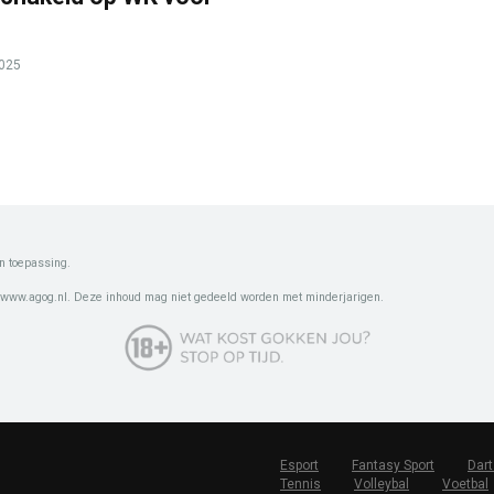
2025
n toepassing.
 www.agog.nl. Deze inhoud mag niet gedeeld worden met minderjarigen.
Esport
Fantasy Sport
Dart
Tennis
Volleybal
Voetbal