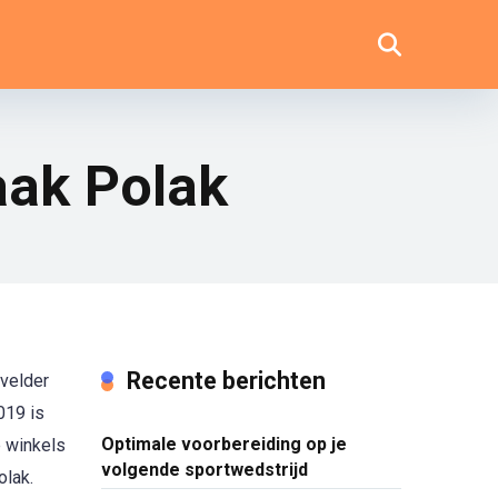
aak Polak
Recente berichten
nvelder
019 is
Optimale voorbereiding op je
e winkels
volgende sportwedstrijd
olak.