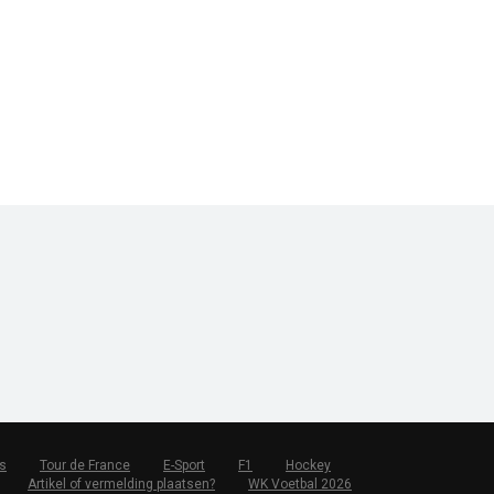
s
Tour de France
E-Sport
F1
Hockey
Artikel of vermelding plaatsen?
WK Voetbal 2026