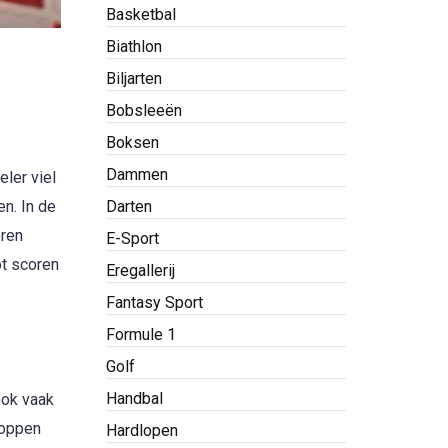
Basketbal
Biathlon
Biljarten
Bobsleeën
Boksen
Dammen
eler viel
en. In de
Darten
oren
E-Sport
ot scoren
Eregallerij
Fantasy Sport
Formule 1
Golf
Handbal
ook vaak
hoppen
Hardlopen