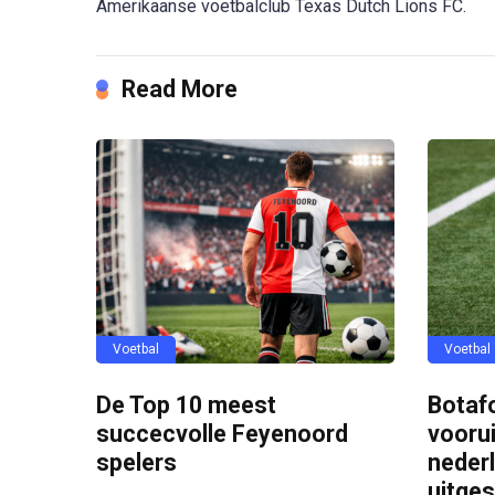
Amerikaanse voetbalclub Texas Dutch Lions FC.
Read More
Voetbal
Voetbal
De Top 10 meest
Botaf
succecvolle Feyenoord
vooru
spelers
nederl
uitge