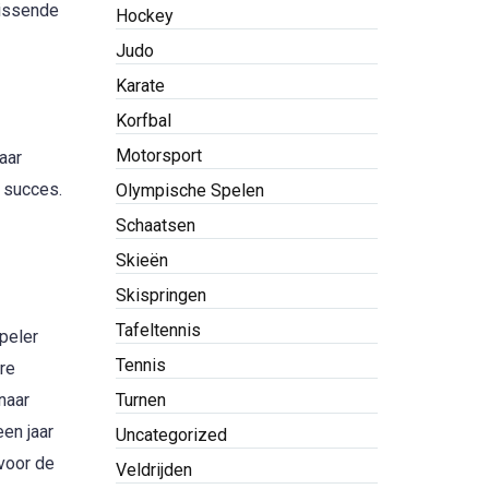
lissende
Hockey
Judo
Karate
Korfbal
Motorsport
aar
 succes.
Olympische Spelen
Schaatsen
Skieën
Skispringen
Tafeltennis
peler
Tennis
ire
Turnen
naar
en jaar
Uncategorized
voor de
Veldrijden