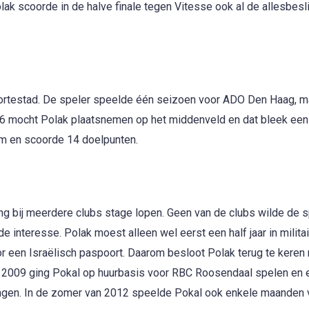
olak scoorde in de halve finale tegen Vitesse ook al de allesbes
boortestad. De speler speelde één seizoen voor ADO Den Haag, m
006 mocht Polak plaatsnemen op het middenveld en dat bleek een
am en scoorde 14 doelpunten.
ing bij meerdere clubs stage lopen. Geen van de clubs wilde de s
de interesse. Polak moest alleen wel eerst een half jaar in milita
r een Israëlisch paspoort. Daarom besloot Polak terug te keren 
n 2009 ging Pokal op huurbasis voor RBC Roosendaal spelen en e
ningen. In de zomer van 2012 speelde Pokal ook enkele maanden 