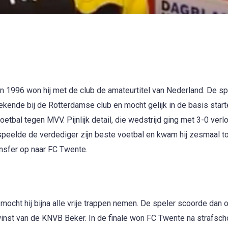
in 1996 won hij met de club de amateurtitel van Nederland. De sp
ekende bij de Rotterdamse club en mocht gelijk in de basis start
tbal tegen MVV. Pijnlijk detail, die wedstrijd ging met 3-0 verl
speelde de verdediger zijn beste voetbal en kwam hij zesmaal t
ansfer op naar FC Twente.
ocht hij bijna alle vrije trappen nemen. De speler scoorde dan 
winst van de KNVB Beker. In de finale won FC Twente na strafsc