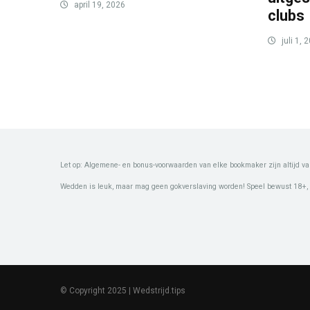
april 19, 2026
clubs
juli 1, 
Let op: Algemene- en bonus-voorwaarden van elke bookmaker zijn altijd va
Wedden is leuk, maar mag geen gokverslaving worden! Speel bewust 18+,
© Copyright 2025 | Wedstrijd.tips