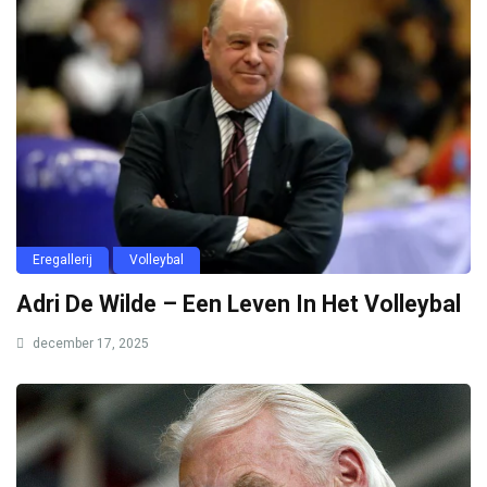
Eregallerij
Volleybal
Adri De Wilde – Een Leven In Het Volleybal
december 17, 2025