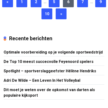
«
1
2
…
5
6
7
…
9
10
»
Recente berichten
Optimale voorbereiding op je volgende sportwedstrijd
De Top 10 meest succecvolle Feyenoord spelers
Spotlight – sportverslaggeefster Hélène Hendriks
Adri De Wilde – Een Leven In Het Volleybal
Dit moet je weten over de opkomst van darten als
populaire kijksport