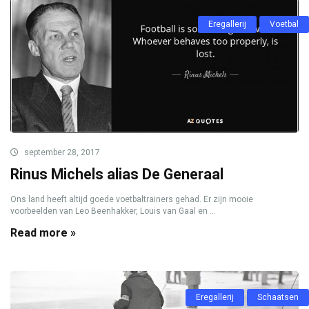
Eregallerij
Voetbal
september 28, 2017
Rinus Michels alias De Generaal
Ons land heeft altijd goede voetbaltrainers gehad. Er zijn mooie
voorbeelden van Leo Beenhakker, Louis van Gaal en ...
Read more »
Eregallerij
Schaatsen