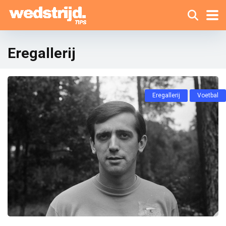
Eregallerij
Eregallerij
Voetbal