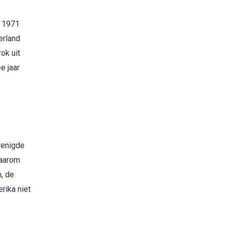
n 1971
erland
ok uit
e jaar
renigde
daarom
, de
rika niet