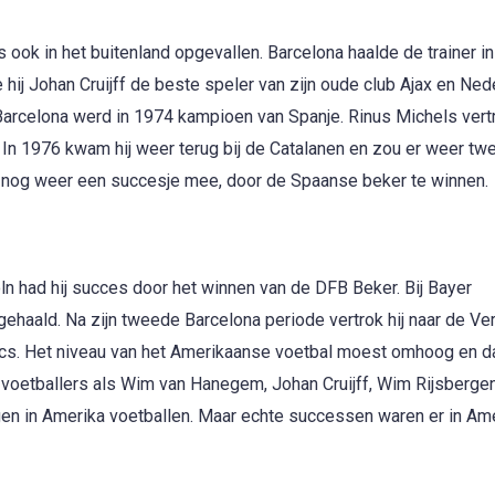
s ook in het buitenland opgevallen. Barcelona haalde de trainer i
 hij Johan Cruijff de beste speler van zijn oude club Ajax en Ned
Barcelona werd in 1974 kampioen van Spanje. Rinus Michels vertr
. In 1976 kwam hij weer terug bij de Catalanen en zou er weer twe
 toch nog weer een succesje mee, door de Spaanse beker te winnen.
Köln had hij succes door het winnen van de DFB Beker. Bij Bayer
haald. Na zijn tweede Barcelona periode vertrok hij naar de Ve
tecs. Het niveau van het Amerikaanse voetbal moest omhoog en 
 voetballers als Wim van Hanegem, Johan Cruijff, Wim Rijsbergen
n in Amerika voetballen. Maar echte successen waren er in Ame