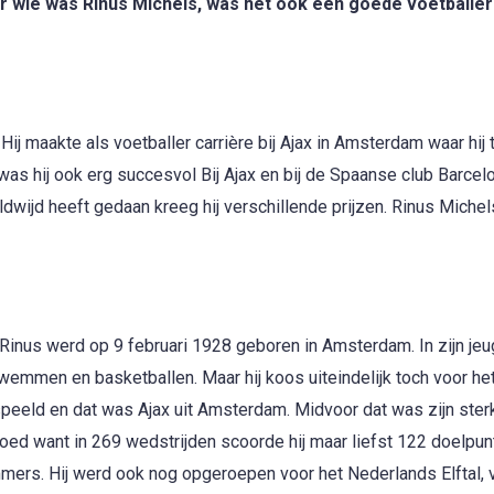
ar wie was Rinus Michels, was het ook een goede voetballe
ij maakte als voetballer carrière bij Ajax in Amsterdam waar hij
as hij ook erg succesvol Bij Ajax en bij de Spaanse club Barcel
eldwijd heeft gedaan kreeg hij verschillende prijzen. Rinus Michel
inus werd op 9 februari 1928 geboren in Amsterdam. In zijn je
 zwemmen en basketballen. Maar hij koos uiteindelijk toch voor het
espeeld en dat was Ajax uit Amsterdam. Midvoor dat was zijn ster
goed want in 269 wedstrijden scoorde hij maar liefst 122 doelpun
s. Hij werd ook nog opgeroepen voor het Nederlands Elftal, vi