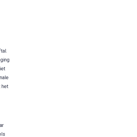
tal.
 ging
iet
nale
 het
ar
els