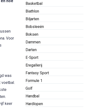
r en hoe
Basketbal
Biathlon
Biljarten
Bobsleeën
 tussen
Boksen
ona. Voor
Dammen
s
Darten
E-Sport
Eregallerij
Fantasy Sport
ugd was
Formule 1
 voetbal.
Golf
kste
Handbal
ten.
jf keer
Hardlopen