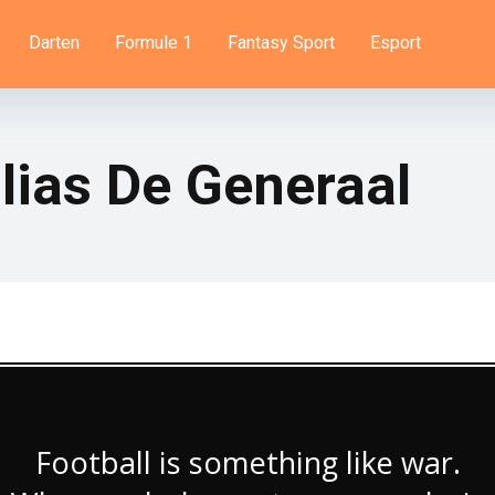
Darten
Formule 1
Fantasy Sport
Esport
lias De Generaal