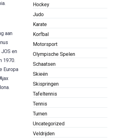
ia.
Hockey
Judo
Karate
ng aan
Korfbal
inus
Motorsport
an JOS en
Olympische Spelen
en 1970.
Schaatsen
ee Europa
Skieën
Ajax
Skispringen
lona.
Tafeltennis
Tennis
Turnen
Uncategorized
Veldrijden