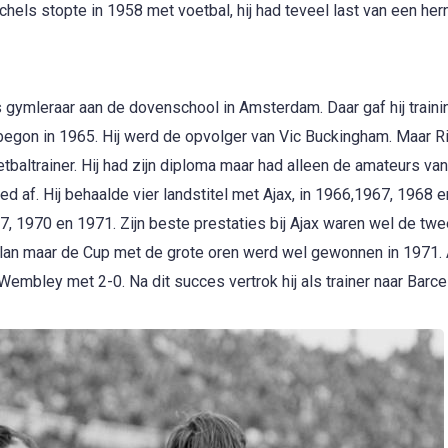
hels stopte in 1958 met voetbal, hij had teveel last van een hern
s gymleraar aan de dovenschool in Amsterdam. Daar gaf hij traini
x begon in 1965. Hij werd de opvolger van Vic Buckingham. Maar R
oetbaltrainer. Hij had zijn diploma maar had alleen de amateurs v
ed af. Hij behaalde vier landstitel met Ajax, in 1966,1967, 1968 
, 1970 en 1971. Zijn beste prestaties bij Ajax waren wel de tw
ilan maar de Cup met de grote oren werd wel gewonnen in 1971. 
embley met 2-0. Na dit succes vertrok hij als trainer naar Barce