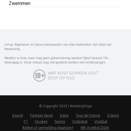
Zwemmen
Let op: Algemene- en bonus-voorwaarden van elke bookmaker zijn altijd van
toepassing.
Wedden is leuk, maar mag geen gokverslaving worden! Speel bewust 18+,
www.agog.nl. Deze inhoud mag niet gedeeld worden met minderjarigen.
© Copyright 2025 | Wedstrijd.tips
Esport
Fantasy Sport
Darts
Tour de France
E-Sport
F1
Hockey
Tennis
Volleybal
Voetbal
Artikel of vermelding plaatsen?
WK Voetbal 2026