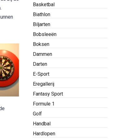
Basketbal
.
Biathlon
kunnen
Biljarten
Bobsleeën
Boksen
Dammen
Darten
E-Sport
Eregallerij
Fantasy Sport
Formule 1
ede
Golf
Handbal
Hardlopen