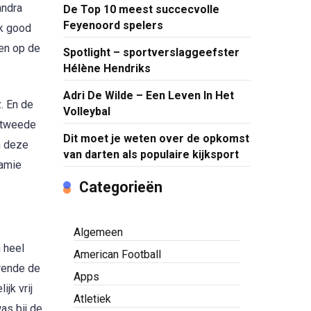
andra
De Top 10 meest succecvolle
Feyenoord spelers
k good
ten op de
Spotlight – sportverslaggeefster
Hélène Hendriks
Adri De Wilde – Een Leven In Het
. En de
Volleybal
e tweede
Dit moet je weten over de opkomst
n deze
van darten als populaire kijksport
Jamie
Categorieën
Algemeen
 heel
American Football
urende de
Apps
jk vrij
Atletiek
as bij de