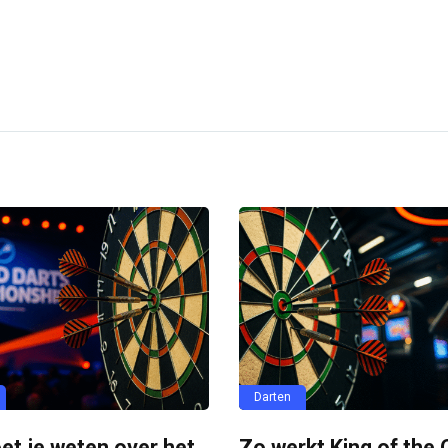
Darten
et je weten over het
Zo werkt King of the