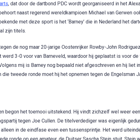
arts
, dat door de dartbond PDC wordt georganiseerd in het Alex
 behoort naast regerend wereldkampioen Michael van Gerwen oo
bekende met deze sport is het ‘Barney’ die in Nederland het dar
 zijn titels.
tegen de nog maar 20-jarige Oostenrijker Rowby-John Rodriguez
t werd 3-0 voor van Barneveld, waardoor hij geplaatst is voor d
olgens mij is Barney nog bepaald niet afgeschreven en hij liet i
is. In die tweede ronde moet hij het opnemen tegen de Engelsman 
begon het toernooi uitstekend. Hij vindt zichzelf wel weer een
ningspartij tegen Joe Cullen. De titelverdediger was eigenlijk ged
lleen in de eindfase even een tussensprintje. Het werd uiteindeli
de ronde op een amateur, de Duitser Sascha Stein stuit. Stein w