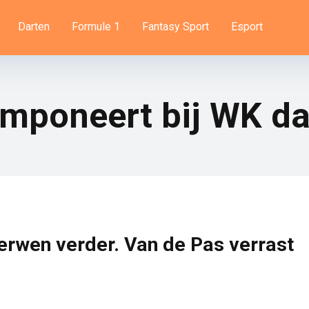
Darten
Formule 1
Fantasy Sport
Esport
mponeert bij WK da
rwen verder. Van de Pas verrast