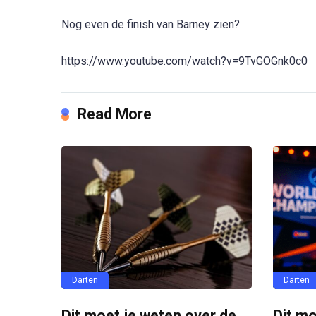
Nog even de finish van Barney zien?
https://www.youtube.com/watch?v=9TvGOGnk0c0
Read More
Darten
Darten
Dit moet je weten over de
Dit mo