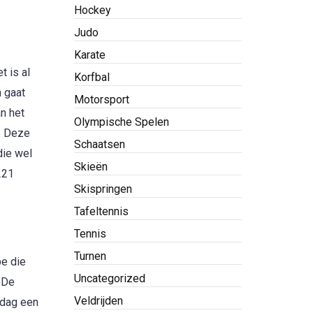
Hockey
Judo
Karate
t is al
Korfbal
n gaat
Motorsport
n het
Olympische Spelen
o. Deze
Schaatsen
die wel
Skieën
221
Skispringen
Tafeltennis
Tennis
Turnen
pe die
Uncategorized
. De
Veldrijden
 dag een