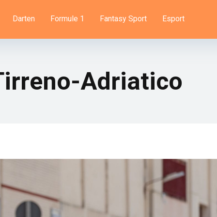
Darten
Formule 1
Fantasy Sport
Esport
irreno-Adriatico