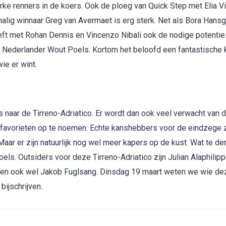
 renners in de koers. Ook de ploeg van Quick Step met Elia Vi
malig winnaar Greg van Avermaet is erg sterk. Net als Bora Hans
eft met Rohan Dennis en Vincenzo Nibali ook de nodige potentie
 Nederlander Wout Poels. Kortom het beloofd een fantastische 
e er wint.
 naar de Tirreno-Adriatico. Er wordt dan ook veel verwacht van 
te favorieten op te noemen. Echte kanshebbers voor de eindzege z
aar er zijn natuurlijk nog wel meer kapers op de kust. Wat te d
s. Outsiders voor deze Tirreno-Adriatico zijn Julian Alaphilip
hien ook wel Jakob Fuglsang. Dinsdag 19 maart weten we wie d
bijschrijven.