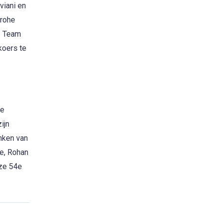
viani en
grohe
. Team
koers te
de
ijn
enken van
pe, Rohan
eze 54e