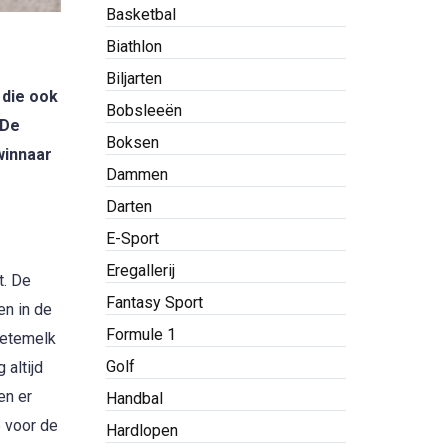
Basketbal
Biathlon
Biljarten
 die ook
Bobsleeën
 De
Boksen
winnaar
Dammen
Darten
E-Sport
Eregallerij
t. De
Fantasy Sport
en in de
Formule 1
oetemelk
Golf
altijd
en er
Handbal
p voor de
Hardlopen