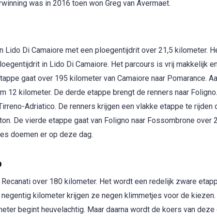
rwinning was in 2016 toen won Greg van Avermaet.
 in Lido Di Camaiore met een ploegentijdrit over 21,5 kilometer. He
loegentijdrit in Lido Di Camaiore. Het parcours is vrij makkelijk e
tappe gaat over 195 kilometer van Camaiore naar Pomarance. Aa
uim 12 kilometer. De derde etappe brengt de renners naar Folign
rreno-Adriatico. De renners krijgen een vlakke etappe te rijden 
oton. De vierde etappe gaat van Foligno naar Fossombrone over 
etjes doemen er op deze dag.
o
r Recanati over 180 kilometer. Het wordt een redelijk zware etap
te negentig kilometer krijgen ze negen klimmetjes voor de kiezen
meter begint heuvelachtig. Maar daarna wordt de koers van deze