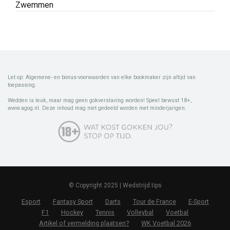
Zwemmen
Let op: Algemene- en bonus-voorwaarden van elke bookmaker zijn altijd van
toepassing.
Wedden is leuk, maar mag geen gokverslaving worden! Speel bewust 18+,
www.agog.nl. Deze inhoud mag niet gedeeld worden met minderjarigen.
© Copyright 2025 | Wedstrijd.tips
Esport
Fantasy Sport
Darts
Tour de France
E-Sport
F1
Hockey
Tennis
Volleybal
Voetbal
Artikel of vermelding plaatsen?
WK Voetbal 2026