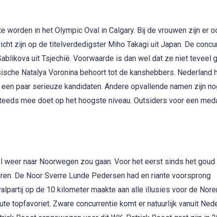
 worden in het Olympic Oval in Calgary. Bij de vrouwen zijn er 
icht zijn op de titelverdedigster Miho Takagi uit Japan. De concu
blikova uit Tsjechië. Voorwaarde is dan wel dat ze niet teveel 
sische Natalya Voronina behoort tot de kanshebbers. Nederland 
k een paar serieuze kandidaten. Andere opvallende namen zijn n
steeds mee doet op het hoogste niveau. Outsiders voor een medai
itel weer naar Noorwegen zou gaan. Voor het eerst sinds het goud
ren. De Noor Sverre Lunde Pedersen had en riante voorsprong
partij op de 10 kilometer maakte aan alle illusies voor de Nor
te topfavoriet. Zware concurrentie komt er natuurlijk vanuit Nede