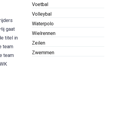
Voetbal
Volleybal
ijders
Waterpolo
ij gaat
Wielrennen
 titel in
Zeilen
e team
Zwemmen
se team
e WK