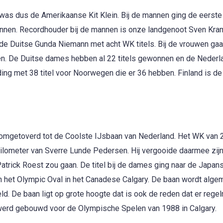
was dus de Amerikaanse Kit Klein. Bij de mannen ging de eerste 
u winnen. Recordhouder bij de mannen is onze landgenoot Sven Kr
 de Duitse Gunda Niemann met acht WK titels. Bij de vrouwen gaa
en. De Duitse dames hebben al 22 titels gewonnen en de Neder
ding met 38 titel voor Noorwegen die er 36 hebben. Finland is 
omgetoverd tot de Coolste IJsbaan van Nederland. Het WK van
ilometer van Sverre Lunde Pedersen. Hij vergooide daarmee zij
 Patrick Roest zou gaan. De titel bij de dames ging naar de Japa
 het Olympic Oval in het Canadese Calgary. De baan wordt alg
ld. De baan ligt op grote hoogte dat is ook de reden dat er rege
 werd gebouwd voor de Olympische Spelen van 1988 in Calgary.