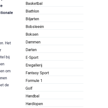
Basketbal
de
Biathlon
ationale
Biljarten
Bobsleeën
Boksen
Dammen
en. Het
Darten
r
el bij
E-Sport
ien
Eregallerij
nen om
Fantasy Sport
nnen
Formule 1
met de
Golf
Handbal
Hardlopen