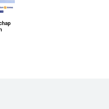
chap
n