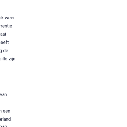
ook weer
rrentie
gaat
heeft
og de
lle zijn
 van
en een
rland.