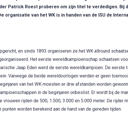
der Patrick Roest proberen om zijn titel te verdedigen. Bij 
e organisatie van het WK is in handen van de ISU de Intern
opgericht, en sinds 1893 organiseren ze het WK allround schaats
georganiseerd. Het eerste wereldkampioenschap schaatsen voo
ische Jaap Eden werd de eerste wereldkampioen. De eerste tit
Klein. Vanwege de beide wereldoorlogen werden er geen toernoo
eginjaren van het WK moesten er drie afstanden worden gewon
mpioenschappen in de beginjaren onbeslist. Er wordt bij de ma
 vrouwen rijden de 500, 1.500, 3.000 en 5.000 meter. De rijder 
 punten worden berekend aan de hand van de gereden tijden.