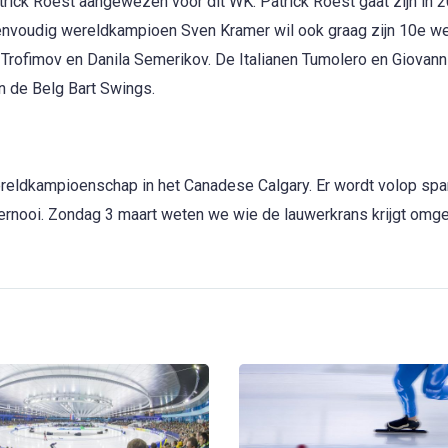
ick Roest aangewezen voor dit WK. Patrick Roest gaat zijn in 
envoudig wereldkampioen Sven Kramer wil ook graag zijn 10e wer
rofimov en Danila Semerikov. De Italianen Tumolero en Giovanni
n de Belg Bart Swings.
reldkampioenschap in het Canadese Calgary. Er wordt volop spa
oernooi. Zondag 3 maart weten we wie de lauwerkrans krijgt om