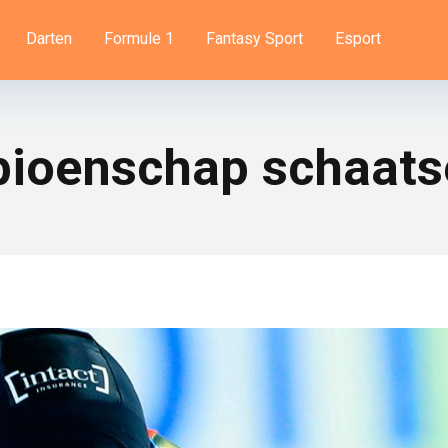
Darten
Formule 1
Fantasy Sport
Esport
ioenschap schaatse