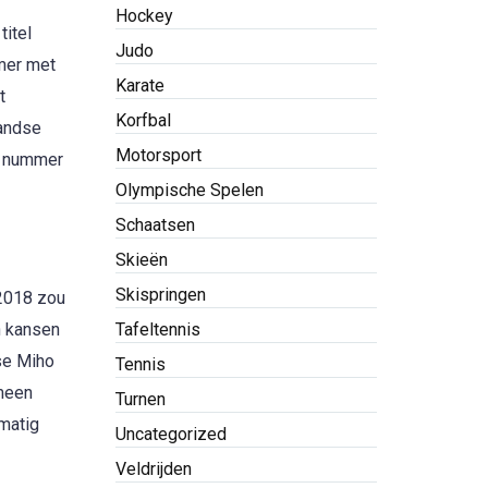
Hockey
titel
Judo
amer met
Karate
t
Korfbal
landse
Motorsport
de nummer
Olympische Spelen
Schaatsen
Skieën
Skispringen
 2018 zou
n kansen
Tafeltennis
nse Miho
Tennis
emeen
Turnen
lmatig
Uncategorized
Veldrijden