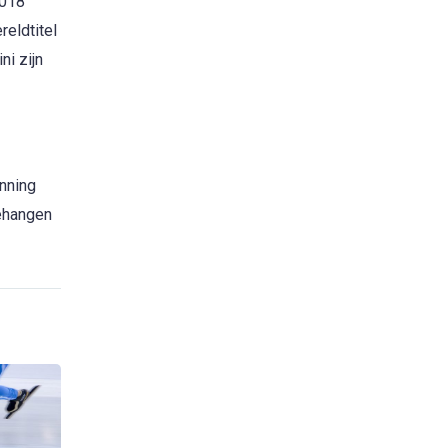
2018
eldtitel
ni zijn
nning
gehangen