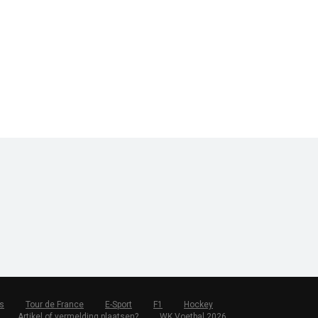
s
Tour de France
E-Sport
F1
Hockey
Artikel of vermelding plaatsen?
WK Voetbal 2026