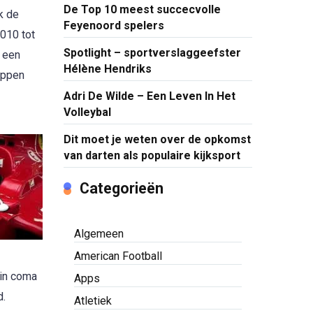
De Top 10 meest succecvolle
k de
Feyenoord spelers
2010 tot
Spotlight – sportverslaggeefster
t een
Hélène Hendriks
tappen
Adri De Wilde – Een Leven In Het
Volleybal
Dit moet je weten over de opkomst
van darten als populaire kijksport
Categorieën
Algemeen
American Football
 in coma
Apps
d.
Atletiek