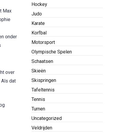
Hockey
at Max
Judo
ophie
Karate
Korfbal
ten onder
Motorsport
s
Olympische Spelen
Schaatsen
Skieën
cht over
Skispringen
 Als dat
Tafeltennis
Tennis
oog
Turnen
Uncategorized
Veldrijden