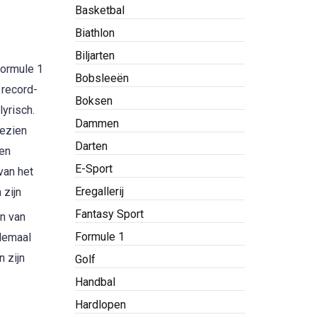
Basketbal
Biathlon
Biljarten
formule 1
Bobsleeën
 record-
Boksen
yrisch.
Dammen
gezien
Darten
een
E-Sport
van het
Eregallerij
 zijn
Fantasy Sport
en van
Formule 1
llemaal
n zijn
Golf
Handbal
Hardlopen