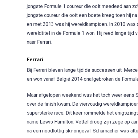
jongste Formule 1 coureur die ooit meedeed aan zo’
jongste coureur die ooit een boete kreeg toen hij n
en met 2013 was hij wereldkampioen. In 2010 was da
wereldtitel in de Formule 1 won. Hij reed lange tijd
naar Ferrari.
Ferrari.
Bij Ferrari bleven lange tijd de successen uit. Me
en won vanaf België 2014 onafgebroken de Formule
Maar afgelopen weekend was het toch weer eens Se
over de finish kwam. De viervoudig wereldkampioen
supersterke race. Dit keer rommelde het enigszing
name Lewis Hamilton. Vettel droeg zijn zege op aan 
na een noodlottig ski-ongeval. Schumacher was altijd