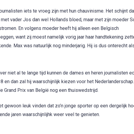
ournalisten iets te vroeg zijn met hun chauvinisme. Het schijnt d
t met vader Jos dan wel Hollands bloed, maar met zijn moeder S
 stromen. En volgens moeder heeft hij alleen een Belgisch
zeggen, want zij moest namelijk vorig jaar haar handtekening zet
nde. Max was natuurlijk nog minderjarig. Hij is dus onterecht al
ver niet al te lange tijd kunnen de dames en heren journalisten e
8 en dan zal hij waarschijnlijk kiezen voor het Nederlanderschap.
 de Grand Prix van België nog een thuiswedstrijd.
het gewoon leuk vinden dat zo’n jonge sporter op een dergelijk h
ende jaren waarschijnlijhk weer veel te genieten.