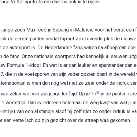
nge Vettel apetrots om daar nu ook in te rijden.
7-jarige zoon Max reed in Sepang in Maleisië voor het eerst een 
de ook de eerste punten omdat hij met zijn zevende plek de nieuwe
an de autosport
is. De Nederlandse fans waren na afloop dan ook l
en de fans. Onze nationale sportpers had kennelijk al eeuwen uit
uw Formule 1-idool. En wat is er dan leuker en spannender dan 
7, die in de voetsporen van zijn vader opzien baart in de wereld 
nternationaal is men dan nog wel niet zo zeer onder de indruk van
e
maar zeker wel van zijn jonge leeftijd. Op je 17
in de punten rijd
1 wedstrijd. Dan is iedereen helemaal de weg kwijt van wat jij a
t lijkt van een afstandje alsof hij zelf niet zo onder indruk is va
met een vette lach op zijn gezicht over de streep was gekomen.