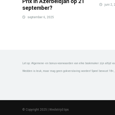
Prix in Azerbeidjan op 21
juni 2,
september?
september 6, 2025
Let op: Algemene- en bonus-voorwaarden van elke bookmaker zijn altijd va
Wedden is leuk, maar mag geen gokverslaving worden! Speel bewust 18+,
© Copyright 2025 | Wedstrijd.tips