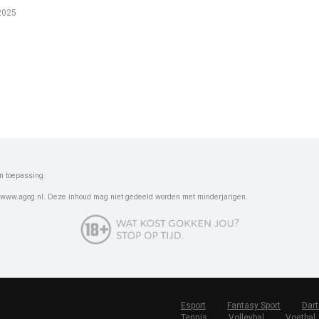
 2025
n toepassing.
 www.agog.nl. Deze inhoud mag niet gedeeld worden met minderjarigen.
Esport
Fantasy Sport
Dart
Tennis
Volleybal
Voetbal