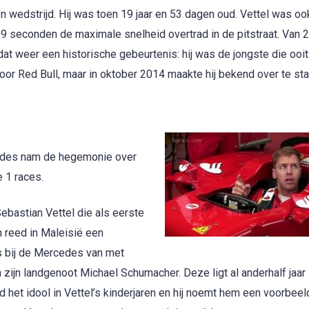
n wedstrijd. Hij was toen 19 jaar en 53 dagen oud. Vettel was oo
a 9 seconden de maximale snelheid overtrad in de pitstraat. Van 
t weer een historische gebeurtenis: hij was de jongste die ooi
 voor Red Bull, maar in oktober 2014 maakte hij bekend over te s
rcedes nam de hegemonie over
 1 races.
bastian Vettel die als eerste
 reed in Maleisië een
s bij de Mercedes van met
zijn landgenoot Michael Schumacher. Deze ligt al anderhalf jaar
 het idool in Vettel’s kinderjaren en hij noemt hem een voorbeel