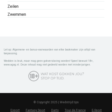
Zeilen
Zwemmen
Let op: Algemene- en bonus-voorwaarden van elke bookmaker zijn altijd van
toepassing.
Wedden is leuk, maar mag geen gokverslaving worden! Speel bewust 18+,
www.agog.nl. Deze inhoud mag niet gedeeld worden met minderjarigen.
© Copyright 2025 | Wedstrijd.tips
Esport
Fantasy Sport
Darts
Tour de France
E-Sport