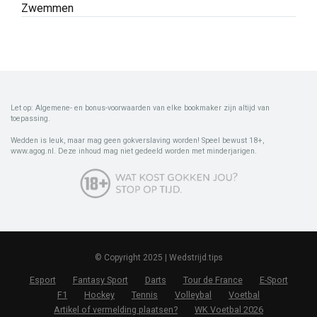
Zwemmen
Let op: Algemene- en bonus-voorwaarden van elke bookmaker zijn altijd van
toepassing.
Wedden is leuk, maar mag geen gokverslaving worden! Speel bewust 18+,
www.agog.nl. Deze inhoud mag niet gedeeld worden met minderjarigen.
© Copyright 2025 | Wedstrijd.tips
Esport
Fantasy Sport
Darts
Tour de France
E-Sport
F1
Hockey
Tennis
Volleybal
Voetbal
Artikel of vermelding plaatsen?
WK Voetbal 2026