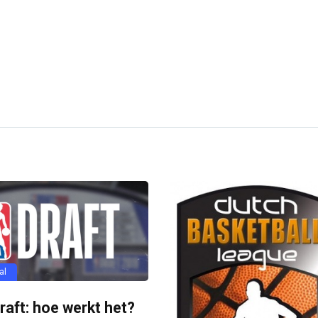
al
aft: hoe werkt het?