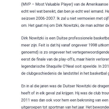
(MVP – Most Valuable Player) van de Amerikaanse 
echt wel wat bereikt, dan ben je echt wel iemand. H
seizoen 2006-2007. Ik zal u niet vermoeien met cijfe
om. Het gaat mij om Dirk Nowitzki, de man achter die
Dirk Nowitzki is een Duitse professionele basketballe
meer zijn. Feit is dat hij vanaf ongeveer 1998 uit
genoemd) is zo ongeveer het vertegenwoordigende b
eerst de finale van de play-offs, maar hierin verlor
legendarische Shaquille O’Neal ooit speelde. In 20
de clubgeschiedenis de landstitel in het basketbal
En in al die jaren was de Duitser Nowitzki de drage
heeft of in elk geval zal krijgen. Hij was de club tr
2011 was dan ook voor hem een bekroning van een pra
uitgeroepen tot sportman van het jaar. Het bewonder