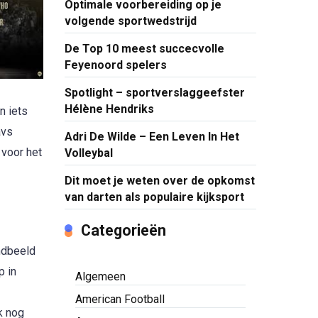
Optimale voorbereiding op je
volgende sportwedstrijd
De Top 10 meest succecvolle
Feyenoord spelers
Spotlight – sportverslaggeefster
Hélène Hendriks
n iets
avs
Adri De Wilde – Een Leven In Het
 voor het
Volleybal
Dit moet je weten over de opkomst
van darten als populaire kijksport
Categorieën
andbeeld
p in
Algemeen
American Football
k nog