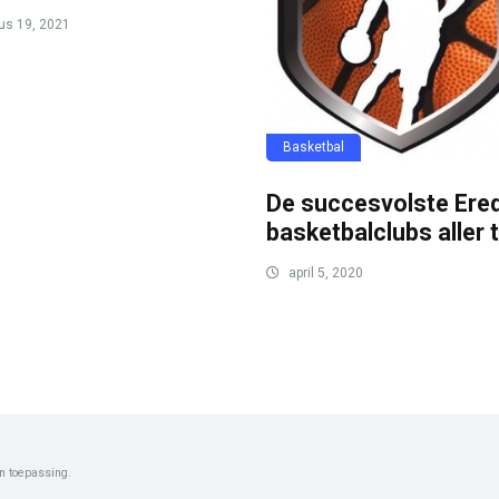
us 19, 2021
Basketbal
De succesvolste Ered
basketbalclubs aller t
april 5, 2020
n toepassing.