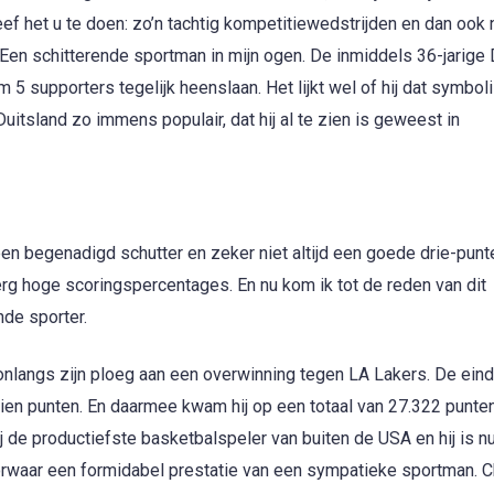
eef het u te doen: zo’n tachtig kompetitiewedstrijden en dan ook
Een schitterende sportman in mijn ogen. De inmiddels 36-jarige 
 5 supporters tegelijk heenslaan. Het lijkt wel of hij dat symbol
 Duitsland zo immens populair, dat hij al te zien is geweest in
een begenadigd schutter en zeker niet altijd een goede drie-punt
 erg hoge scoringspercentages. En nu kom ik tot de reden van dit
nde sporter.
 onlangs zijn ploeg aan een overwinning tegen LA Lakers. De ein
en punten. En daarmee kwam hij op een totaal van 27.322 punten
de productiefste basketbalspeler van buiten de USA en hij is n
Voorwaar een formidabel prestatie van een sympatieke sportman. 