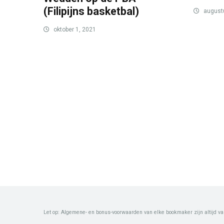
(Filipijns basketbal)
august
oktober 1, 2021
Let op: Algemene- en bonus-voorwaarden van elke bookmaker zijn altijd va