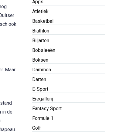
Apps
 nog
Atletiek
Duitser
Basketbal
isch ook
Biathlon
Biljarten
Bobsleeën
Boksen
er. Maar
Dammen
Darten
E-Sport
Eregallerij
dstand
Fantasy Sport
 in de
Formule 1
u
Golf
Chapeau.