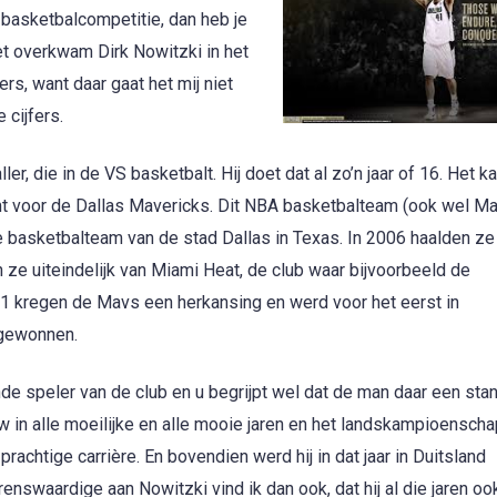
basketbalcompetitie, dan heb je
et overkwam Dirk Nowitzki in het
rs, want daar gaat het mij niet
 cijfers.
r, die in de VS basketbalt. Hij doet dat al zo’n jaar of 16. Het ka
komt voor de Dallas Mavericks. Dit NBA basketbalteam (ook wel M
asketbalteam van de stad Dallas in Texas. In 2006 haalden ze
en ze uiteindelijk van Miami Heat, de club waar bijvoorbeeld de
11 kregen de Mavs een herkansing en werd voor het eerst in
 gewonnen.
nde speler van de club en u begrijpt wel dat de man daar een st
ouw in alle moeilijke en alle mooie jaren en het landskampioenscha
chtige carrière. En bovendien werd hij in dat jaar in Duitsland
enswaardige aan Nowitzki vind ik dan ook, dat hij al die jaren oo