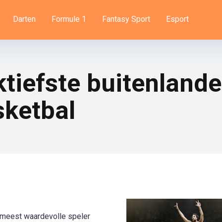
Darten
Formule 1
Fantasy Sport
Esport
tiefste buitenlande
ketbal
 meest waardevolle speler