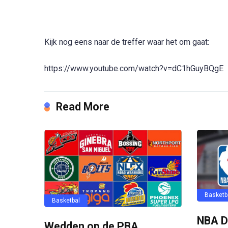
Kijk nog eens naar de treffer waar het om gaat:
https://www.youtube.com/watch?v=dC1hGuyBQgE
Read More
Basketb
Basketbal
NBA Dr
Wedden op de PBA