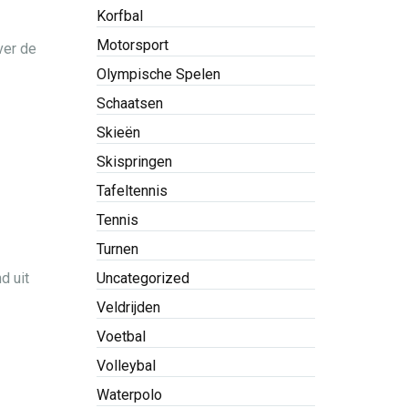
Korfbal
Motorsport
ver de
Olympische Spelen
Schaatsen
Skieën
Skispringen
Tafeltennis
Tennis
Turnen
d uit
Uncategorized
Veldrijden
Voetbal
Volleybal
Waterpolo