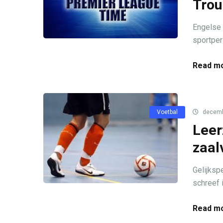
Trou
Engelse 
sportper
Read mo
Voetbal
decemb
Leer
zaal
Gelijkspe
schreef i
Read mo