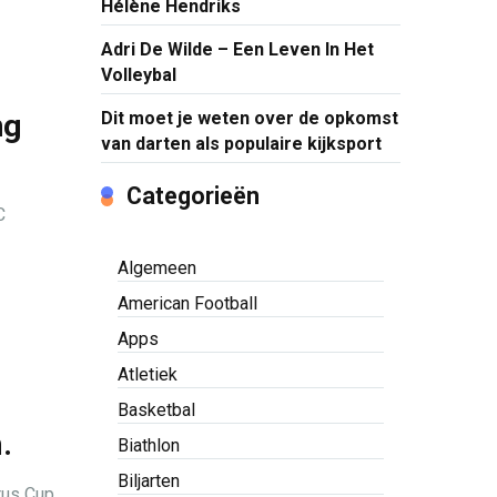
Hélène Hendriks
Adri De Wilde – Een Leven In Het
Volleybal
ng
Dit moet je weten over de opkomst
van darten als populaire kijksport
Categorieën
C
Algemeen
American Football
Apps
Atletiek
Basketbal
.
Biathlon
Biljarten
rus Cup