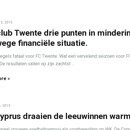
3, 2015
lub Twente drie punten in minderi
ege financiële situatie.
regels fataal voor FC Twente. Wat een vervelend seizoen voor F
e resultaten vallen op zijn zachtst ...
re »
, 2015
yprus draaien de leeuwinnen warm
ionaal vrouwen voetbaltoernooi als voorbereiding op WK. De Cyp