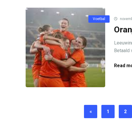
Voetbal
novemb
Oran
Leeuwinn
Betaald 
Read mo
«
1
2