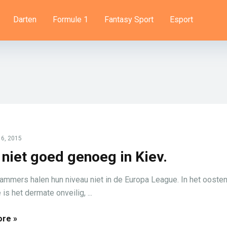
Darten
Formule 1
Fantasy Sport
Esport
6, 2015
 niet goed genoeg in Kiev.
mmers halen hun niveau niet in de Europa League. In het oosten
is het dermate onveilig, ...
re »