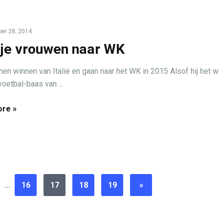
er 28, 2014
je vrouwen naar WK
en winnen van Italië en gaan naar het WK in 2015 Alsof hij het wi
voetbal-baas van ...
re »
…
16
17
18
19
»