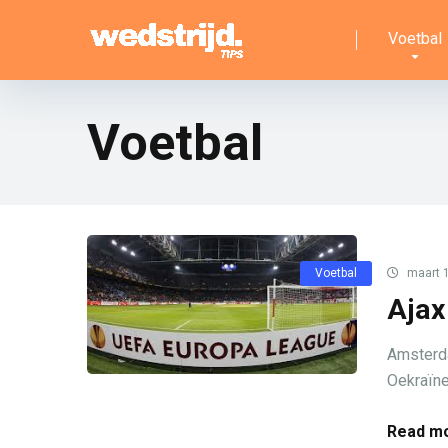
Voetbal
Voetbal
Voetbal
maart 1
Ajax
Amsterda
Oekraïne 
Read mo