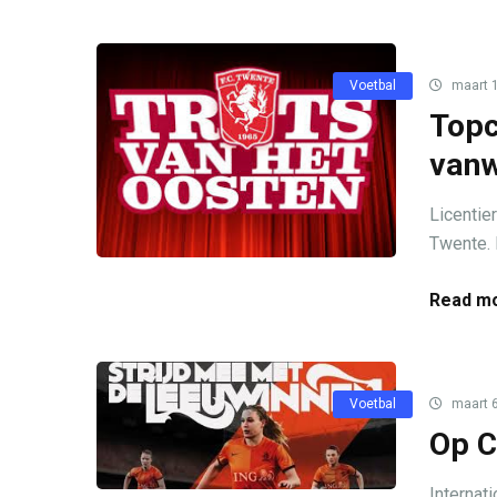
Voetbal
maart 1
Topc
vanw
Licentie
Twente. D
Read mo
Voetbal
maart 6
Op C
Internat