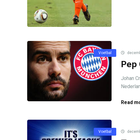
Voetbal
decemb
Pep 
Johan Cr
Nederlan
Read mo
Voetbal
decemb