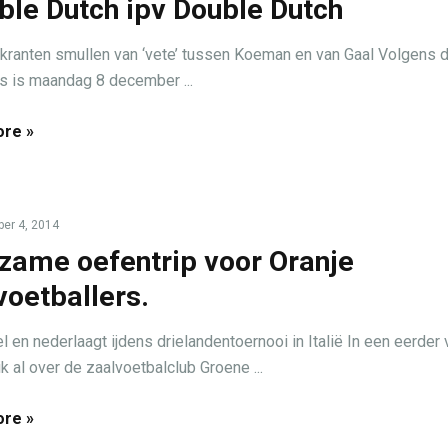
ble Dutch ipv Double Dutch
kranten smullen van ‘vete’ tussen Koeman en van Gaal Volgens d
s is maandag 8 december ...
re »
er 4, 2014
zame oefentrip voor Oranje
voetballers.
l en nederlaagt ijdens drielandentoernooi in Italië In een eerder 
k al over de zaalvoetbalclub Groene ...
re »