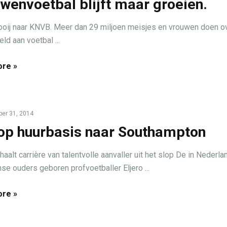
wenvoetbal blijft maar groeien.
oij naar KNVB. Meer dan 29 miljoen meisjes en vrouwen doen o
ld aan voetbal ...
re »
er 31, 2014
 op huurbasis naar Southampton
alt carrière van talentvolle aanvaller uit het slop De in Nederlan
se ouders geboren profvoetballer Eljero ...
re »