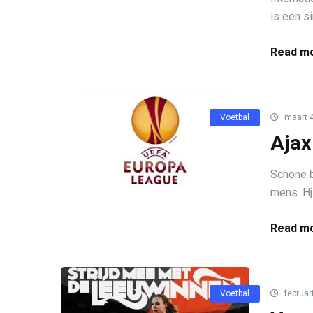
is een si
Read mo
Voetbal
maart 4
Ajax
Schöne b
mens. Hj 
Read mo
Voetbal
februar