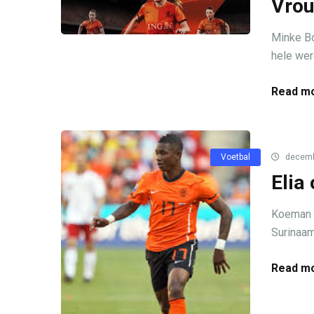
Vrou
Minke Bo
hele were
Read mo
Voetbal
decemb
Elia
Koeman ha
Surinaam
Read mo