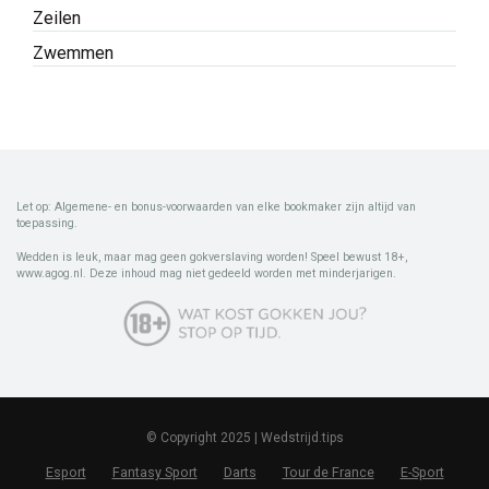
Zeilen
Zwemmen
Let op: Algemene- en bonus-voorwaarden van elke bookmaker zijn altijd van
toepassing.
Wedden is leuk, maar mag geen gokverslaving worden! Speel bewust 18+,
www.agog.nl. Deze inhoud mag niet gedeeld worden met minderjarigen.
© Copyright 2025 | Wedstrijd.tips
Esport
Fantasy Sport
Darts
Tour de France
E-Sport