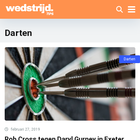
Darten
Darten
februari 27, 2019
Rob Cross tegen Daryl Gurney in Exeter