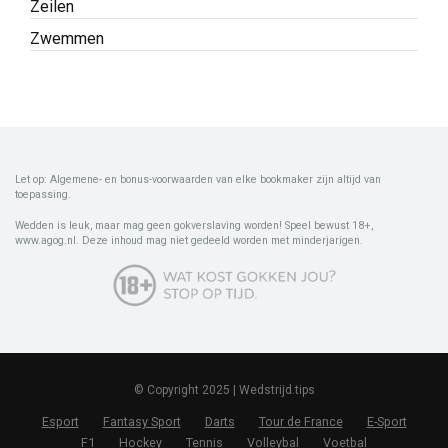
Zeilen
Zwemmen
Let op: Algemene- en bonus-voorwaarden van elke bookmaker zijn altijd van
toepassing.
Wedden is leuk, maar mag geen gokverslaving worden! Speel bewust 18+,
www.agog.nl. Deze inhoud mag niet gedeeld worden met minderjarigen.
© Copyright 2025 | Wedstrijd.tips
Esport
Fantasy Sport
Darts
Tour de France
E-Sport
F1
Hockey
Tennis
Volleybal
Voetbal