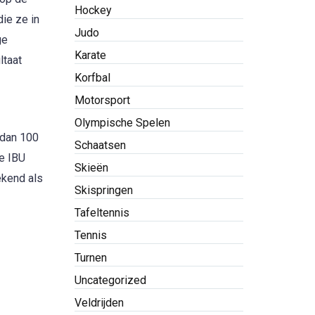
Hockey
die ze in
Judo
ge
Karate
ltaat
Korfbal
Motorsport
Olympische Spelen
 dan 100
Schaatsen
de IBU
Skieën
ekend als
Skispringen
Tafeltennis
Tennis
Turnen
Uncategorized
Veldrijden