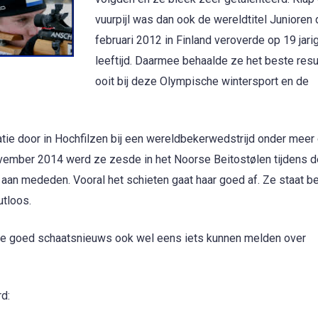
vuurpijl was dan ook de wereldtitel Junioren 
februari 2012 in Finland veroverde op 19 jari
leeftijd. Daarmee behaalde ze het beste resu
ooit bij deze Olympische wintersport en de
ie door in Hochfilzen bij een wereldbekerwedstrijd onder meer
 november 2014 werd ze zesde in het Noorse Beitostølen tijdens 
 aan mededen. Vooral het schieten gaat haar goed af. Ze staat b
utloos.
lve goed schaatsnieuws ook wel eens iets kunnen melden over
d: