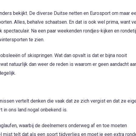
enders bekijkt. De diverse Duitse netten en Eurosport om maar e
ten. Alles, behalve schaatsen. En dat is ook wel prima, want v
 spectaculair. Na een paar weekenden rondjes-kijken en rondeti
intersporten te zien.
bobsleeën of skispringen. Wat dan opvalt is dat er bijna nooit
; wat natuurlijk dan weer de reden is waarom er geen aandacht aa
egelijk.
nissen vertelt denken die vaak dat ze zich vergist en dat ze eige
t in ons land nogal onbekend is.
langlaufen, waarbij de deelnemers onderweg af en toe moeten
mist telt dat als een soort tijdverlies en moet je een extra rond