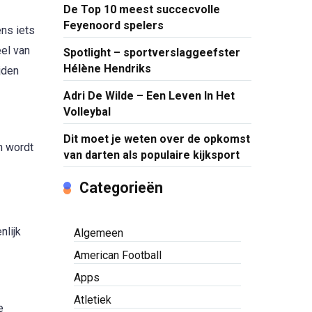
De Top 10 meest succecvolle
Feyenoord spelers
ens iets
eel van
Spotlight – sportverslaggeefster
Hélène Hendriks
jden
Adri De Wilde – Een Leven In Het
Volleybal
Dit moet je weten over de opkomst
n wordt
van darten als populaire kijksport
Categorieën
nlijk
Algemeen
American Football
Apps
Atletiek
e