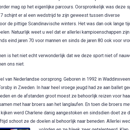
 verder mag op het eigenlijke parcours. Oorspronkelijk was deze s
7 schijnt er al een wedstrijd te zijn geweest tussen diverse
voor de pittige Scandinavische winters. Het was dan ook lange tij
en. Natuurlijk weet u wel dat er allerlei kampioenschappen zijn
nds eind jaren 70 voor mannen en sinds de jaren 80 ook voor vr
nen is het niet echt verwonderlijk dat we deze sport niet of nauw
en ons niet.
 wel van Nederlandse oorsprong. Geboren in 1992 in Waddinxveen
orsby in Zweden. In haar heel vroege jeugd had ze aan ballet ge
eden en de afstanden groot moest ze behoorlijk reizen voor haa
samen met haar broers aan het langlaufen. En toen die broers me
ijken werd Charlene danig aangestoken en sindsdien doet ze 
eftijd schoot ze
de doelen al behoorlijk naar beneden. Allerlei wed
volgden en ze bleek zeer getalenteerd. Klap