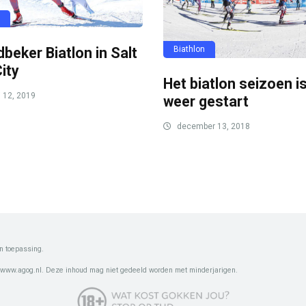
beker Biatlon in Salt
Biathlon
ity
Het biatlon seizoen i
i 12, 2019
weer gestart
december 13, 2018
n toepassing.
 www.agog.nl. Deze inhoud mag niet gedeeld worden met minderjarigen.