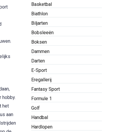
Basketbal
port
Biathlon
Biljarten
d
Bobsleeën
ouwen.
Boksen
Dammen
elijks
Darten
E-Sport
Eregallerij
daan,
Fantasy Sport
r hobby.
Formule 1
t het
Golf
dus aan
Handbal
strijden
Hardlopen
 op de