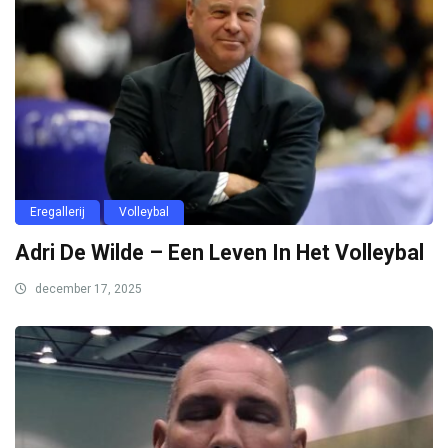
Eregallerij
Volleybal
Adri De Wilde – Een Leven In Het Volleybal
december 17, 2025