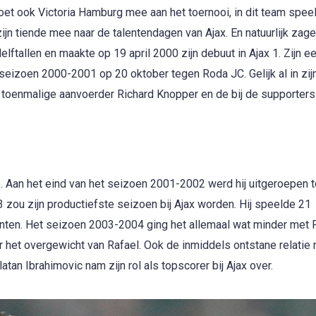
 doet ook Victoria Hamburg mee aan het toernooi, in dit team speel
jn tiende mee naar de talentendagen van Ajax. En natuurlijk zag
delftallen en maakte op 19 april 2000 zijn debuut in Ajax 1. Zijn e
 seizoen 2000-2001 op 20 oktober tegen Roda JC. Gelijk al in zij
e toenmalige aanvoerder Richard Knopper en de bij de supporters
op. Aan het eind van het seizoen 2001-2002 werd hij uitgeroepen t
 zou zijn productiefste seizoen bij Ajax worden. Hij speelde 21
nten. Het seizoen 2003-2004 ging het allemaal wat minder met R
r het overgewicht van Rafael. Ook de inmiddels ontstane relatie
atan Ibrahimovic nam zijn rol als topscorer bij Ajax over.