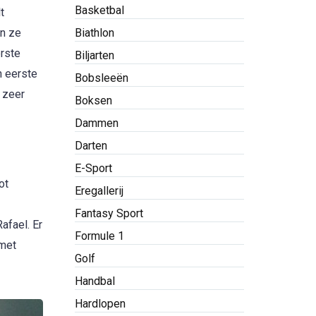
Basketbal
t
Biathlon
en ze
erste
Biljarten
n eerste
Bobsleeën
 zeer
Boksen
Dammen
Darten
E-Sport
ot
Eregallerij
Fantasy Sport
afael. Er
Formule 1
 met
Golf
Handbal
Hardlopen