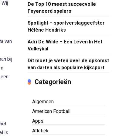
 Wij
De Top 10 meest succecvolle
Feyenoord spelers
Spotlight – sportverslaggeefster
Hélène Hendriks
ta van
Adri De Wilde – Een Leven In Het
Volleybal
an bij
Dit moet je weten over de opkomst
van darten als populaire kijksport
am
 een
Categorieën
Algemeen
American Football
Apps
het
Atletiek
l is