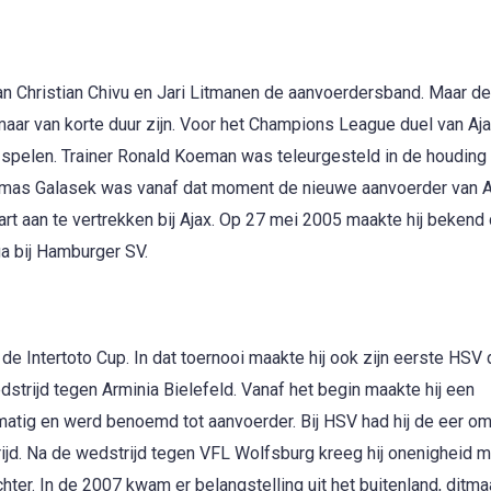
van Christian Chivu en Jari Litmanen de aanvoerdersband. Maar de
aar van korte duur zijn. Voor het Champions League duel van Aj
spelen. Trainer Ronald Koeman was teleurgesteld in de houding 
mas Galasek was vanaf dat moment de nieuwe aanvoerder van A
t aan te vertrekken bij Ajax. Op 27 mei 2005 maakte hij bekend d
ga bij Hamburger SV.
 de Intertoto Cup. In dat toernooi maakte hij ook zijn eerste HSV 
dstrijd tegen Arminia Bielefeld. Vanaf het begin maakte hij een
lmatig en werd benoemd tot aanvoerder. Bij HSV had hij de eer om
rijd. Na de wedstrijd tegen VFL Wolfsburg kreeg hij onenigheid 
er. In de 2007 kwam er belangstelling uit het buitenland, ditmaa