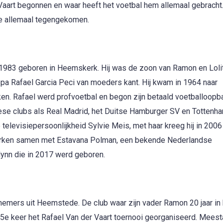
 Vaart begonnen en waar heeft het voetbal hem allemaal gebracht.
de allemaal tegengekomen.
i 1983 geboren in Heemskerk. Hij was de zoon van Ramon en Loli
 opa Rafael Garcia Peci van moeders kant. Hij kwam in 1964 naar
. Rafael werd profvoetbal en begon zijn betaald voetballoopba
pese clubs als Real Madrid, het Duitse Hamburger SV en Tottenh
televisiepersoonlijkheid Sylvie Meis, met haar kreeg hij in 2006
arken samen met Estavana Polman, een bekende Nederlandse
ynn die in 2017 werd geboren.
nnemers uit Heemstede. De club waar zijn vader Ramon 20 jaar in 
15e keer het Rafael Van der Vaart toernooi georganiseerd. Meesta