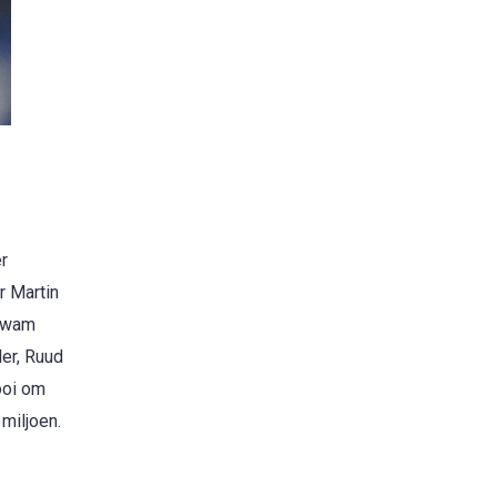
r
r Martin
 kwam
er, Ruud
ooi om
miljoen.