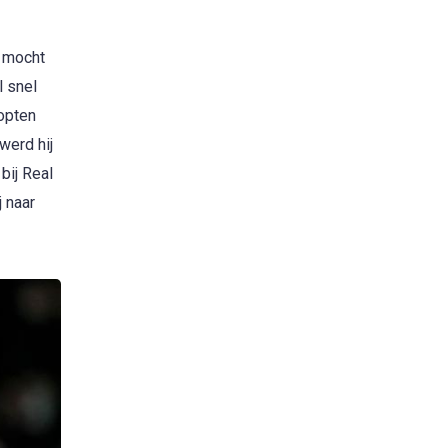
j mocht
l snel
lopten
werd hij
bij Real
j naar