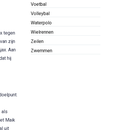
Voetbal
Volleybal
Waterpolo
Wielrennen
ax tegen
van zijn
Zeilen
jax. Aan
Zwemmen
at hij
doelpunt.
 als
met Maik
l uit