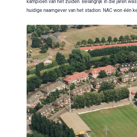
kampioen van het zuiden. Belangrijk in die jaren was
huidige naamgever van het stadion. NAC won één kee