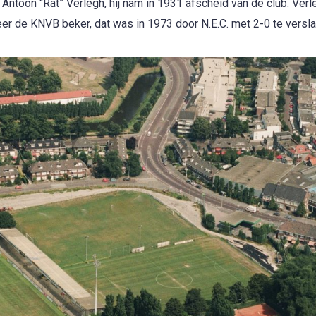
 Antoon “Rat” Verlegh, hij nam in 1931 afscheid van de club. Verl
r de KNVB beker, dat was in 1973 door N.E.C. met 2-0 te versla