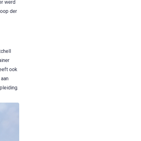
er werd
loop der
tchell
ainer
eeft ook
 aan
pleiding.