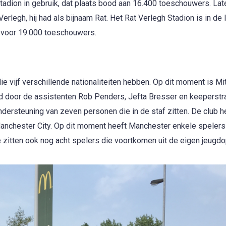
adion in gebruik, dat plaats bood aan 16.400 toeschouwers. Lat
rlegh, hij had als bijnaam Rat. Het Rat Verlegh Stadion is in de 
s voor 19.000 toeschouwers.
e vijf verschillende nationaliteiten hebben. Op dit moment is Mi
rd door de assistenten Rob Penders, Jefta Bresser en keeperstr
ondersteuning van zeven personen die in de staf zitten. De club h
nchester City. Op dit moment heeft Manchester enkele spelers
 zitten ook nog acht spelers die voortkomen uit de eigen jeugdo