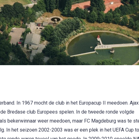
erband. In 1967 mocht de club in het Europacup II meedoen. Aja
de Bredase club Europees spelen. In de tweede ronde volgde
ze als bekerwinnaar weer meedoen, maar FC Magdeburg was te ste
. In het seizoen 2002-2003 was er een plek in het UEFA Cup to
ste ronde waren teveel van het goede. In 2009-2010 speelde NA