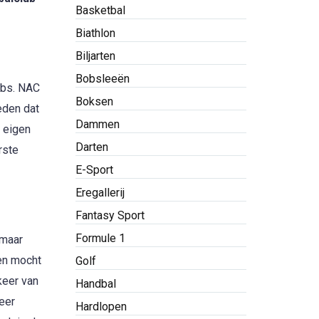
Basketbal
Biathlon
Biljarten
Bobsleeën
lubs. NAC
Boksen
eden dat
Dammen
 eigen
Darten
rste
E-Sport
Eregallerij
Fantasy Sport
Formule 1
 maar
 en mocht
Golf
keer van
Handbal
eer
Hardlopen