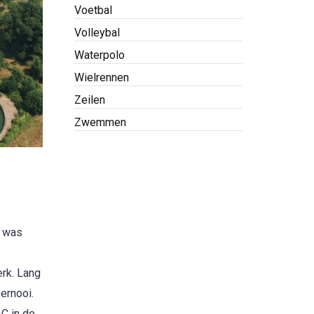
Voetbal
Volleybal
Waterpolo
Wielrennen
Zeilen
Zwemmen
x was
rk. Lang
ernooi.
C in de