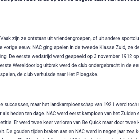
 Vaak zijn ze ontstaan uit vriendengroepen, of uit andere sportc
n de vorige eeuw. NAC ging spelen in de tweede Klasse Zuid, ze d
ding. De eerste wedstrijd werd gespeeld op 3 november 1912 op
Eerste Wereldoorlog uitbrak werd de club ondergebracht in de ee
 spelen, de club verhuisde naar Het Ploegske.
tse successen, maar het landkampioenschap van 1921 werd toch
aar als heden ten dage. NAC werd eerst kampioen van het Zuiden
itie. Er werd twee keer verloren van Be Quick maar door twee 
eit. De gouden tijden braken aan en NAC werd in negen jaar zes k