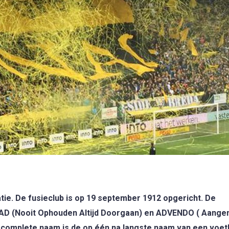
. De fusieclub is op 19 september 1912 opgericht. De
AD (Nooit Ophouden Altijd Doorgaan) en ADVENDO ( Aang
 complete naam is de op één na langste naam van een voet