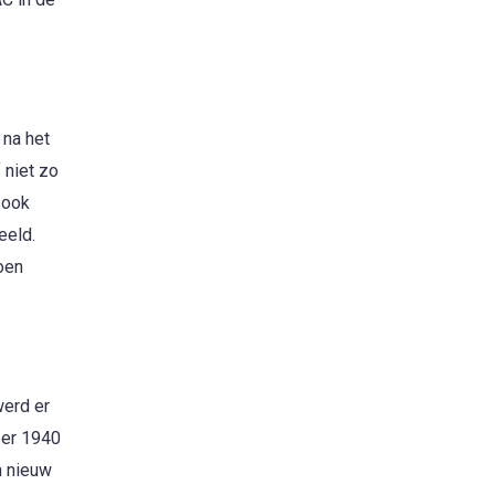
 na het
 niet zo
 ook
eeld.
oen
werd er
ber 1940
n nieuw