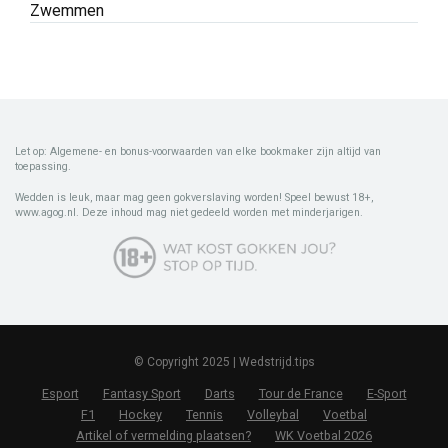
Zwemmen
Let op: Algemene- en bonus-voorwaarden van elke bookmaker zijn altijd van
toepassing.
Wedden is leuk, maar mag geen gokverslaving worden! Speel bewust 18+,
www.agog.nl. Deze inhoud mag niet gedeeld worden met minderjarigen.
© Copyright 2025 | Wedstrijd.tips
Esport
Fantasy Sport
Darts
Tour de France
E-Sport
F1
Hockey
Tennis
Volleybal
Voetbal
Artikel of vermelding plaatsen?
WK Voetbal 2026