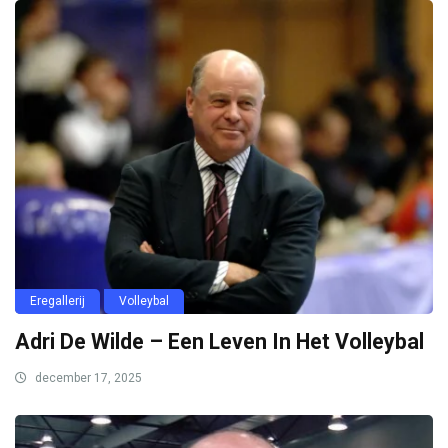
Eregallerij
Volleybal
Adri De Wilde – Een Leven In Het Volleybal
december 17, 2025