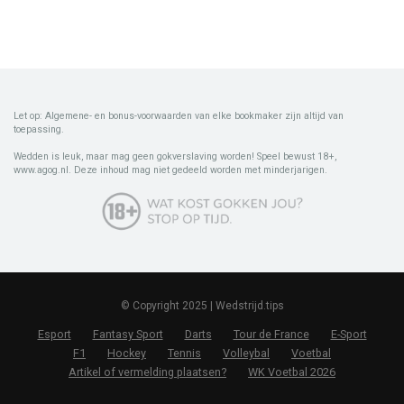
Let op: Algemene- en bonus-voorwaarden van elke bookmaker zijn altijd van
toepassing.
Wedden is leuk, maar mag geen gokverslaving worden! Speel bewust 18+,
www.agog.nl. Deze inhoud mag niet gedeeld worden met minderjarigen.
© Copyright 2025 | Wedstrijd.tips
Esport
Fantasy Sport
Darts
Tour de France
E-Sport
F1
Hockey
Tennis
Volleybal
Voetbal
Artikel of vermelding plaatsen?
WK Voetbal 2026