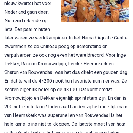
nieuw kwartet het voor
Nederland gaan doen.
Niemand rekende op
iets. Een paar minuten
later waren ze werldkampioen. In het Hamad Aquatic Centre
zwommen ze de Chinese poeg op achterstand en
verpulverden ze ook nog even het wereldrecord. Voor Inge
Dekker, Ranomi Kromowidjojo, Femke Heemskerk en
Sharon van Rouwendaal was het dus direkt een gouden dag.
En dat terwijl de 4×200 nooit hun favoriete nummer was. Ze
scoren eigenlijk beter op de 4×100. Dat komt omdat
Kromowidjojo en Dekker eigenlijk sprintsters zijn. En dan is
200 net iets te lang? Inderdaad hadden zij het moeilijk maar
van Heemskerk was supersnel en van Rouwendaal is het
hele jaar al bijna niet te kloppen. De laatste moest van haar
collega’s als laatste het water in en de buit binnen halen.