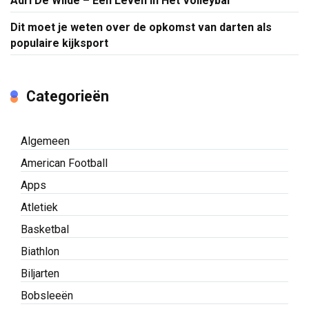
Adri De Wilde – Een Leven In Het Volleybal
Dit moet je weten over de opkomst van darten als
populaire kijksport
Categorieën
Algemeen
American Football
Apps
Atletiek
Basketbal
Biathlon
Biljarten
Bobsleeën