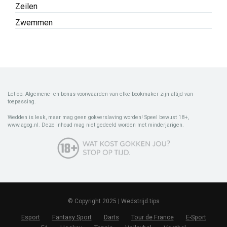
Zeilen
Zwemmen
Let op: Algemene- en bonus-voorwaarden van elke bookmaker zijn altijd van
toepassing.
Wedden is leuk, maar mag geen gokverslaving worden! Speel bewust 18+,
www.agog.nl. Deze inhoud mag niet gedeeld worden met minderjarigen.
© Copyright 2025 | Wedstrijd.tips
Esport
Fantasy Sport
Darts
Tour de France
E-Sport