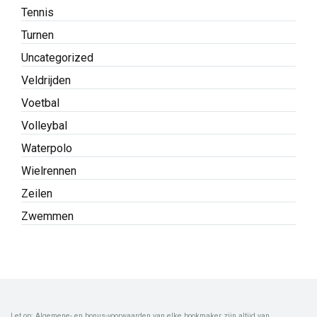
Tennis
Turnen
Uncategorized
Veldrijden
Voetbal
Volleybal
Waterpolo
Wielrennen
Zeilen
Zwemmen
Let op: Algemene- en bonus-voorwaarden van elke bookmaker zijn altijd van