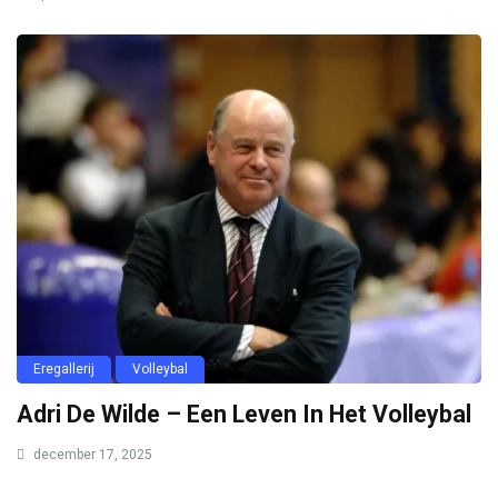
Eregallerij
Volleybal
Adri De Wilde – Een Leven In Het Volleybal
december 17, 2025