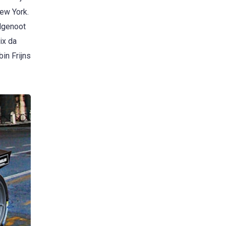
New York.
dgenoot
ix da
in Frijns