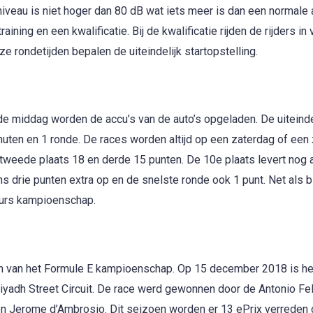
iveau is niet hoger dan 80 dB wat iets meer is dan een normale 
aining en een kwalificatie. Bij de kwalificatie rijden de rijders in 
 rondetijden bepalen de uiteindelijk startopstelling.
de middag worden de accu’s van de auto’s opgeladen. De uiteinde
nuten en 1 ronde. De races worden altijd op een zaterdag of een
 tweede plaats 18 en derde 15 punten. De 10e plaats levert nog al
s drie punten extra op en de snelste ronde ook 1 punt. Net als b
eurs kampioenschap.
en van het Formule E kampioenschap. Op 15 december 2018 is he
yadh Street Circuit. De race werd gewonnen door de Antonio Fel
n Jerome d’Ambrosio. Dit seizoen worden er 13 ePrix verreden d