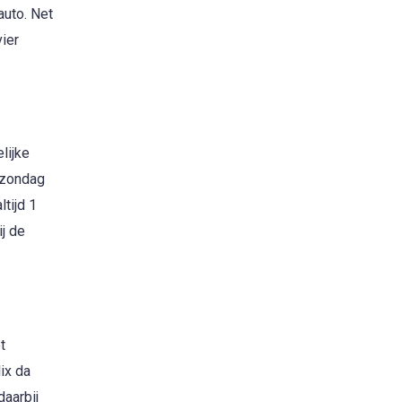
auto. Net
vier
lijke
 zondag
tijd 1
ij de
t
ix da
aarbij