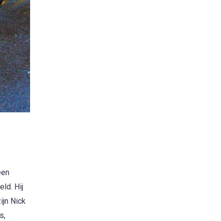
een
ld. Hij
ijn Nick
s,