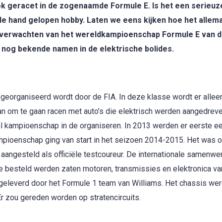
ook geracet in de zogenaamde Formule E. Is het een serieuz
de hand gelopen hobby. Laten we eens kijken hoe het allema
verwachten van het wereldkampioenschap Formule E van d
k nog bekende namen in de elektrische bolides.
georganiseerd wordt door de FIA. In deze klasse wordt er allee
aan om te gaan racen met auto’s die elektrisch werden aangedreve
al kampioenschap in de organiseren. In 2013 werden er eerste e
mpioenschap ging van start in het seizoen 2014-2015. Het was 
aangesteld als officiële testcoureur. De internationale samenwe
e besteld werden zaten motoren, transmissies en elektronica va
geleverd door het Formule 1 team van Williams. Het chassis we
Er zou gereden worden op stratencircuits.