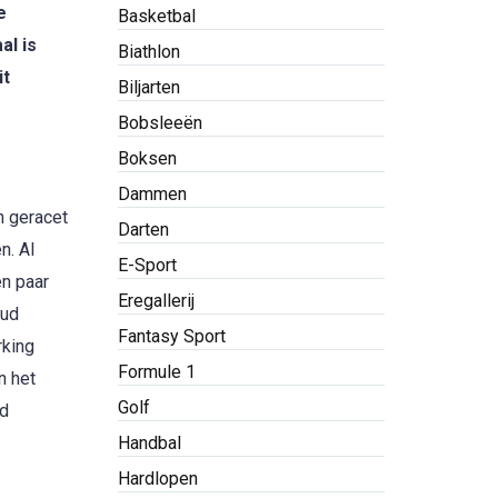
e
Basketbal
al is
Biathlon
it
Biljarten
Bobsleeën
Boksen
Dammen
n geracet
Darten
n. Al
E-Sport
en paar
Eregallerij
oud
Fantasy Sport
rking
Formule 1
n het
Golf
rd
Handbal
Hardlopen