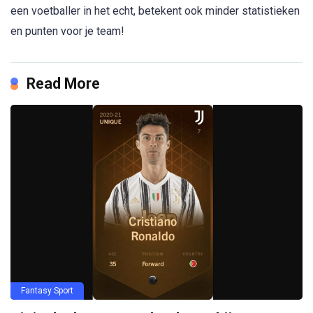
een voetballer in het echt, betekent ook minder statistieken
en punten voor je team!
Read More
Fantasy Sport