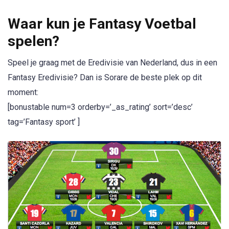
Waar kun je Fantasy Voetbal
spelen?
Speel je graag met de Eredivisie van Nederland, dus in een
Fantasy Eredivisie? Dan is Sorare de beste plek op dit
moment:
[bonustable num=3 orderby=’_as_rating’ sort=’desc’
tag=’Fantasy sport’ ]