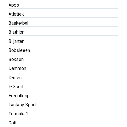
Apps
Atletiek
Basketbal
Biathlon
Biljarten
Bobsleeën
Boksen
Dammen
Darten
E-Sport
Eregallerij
Fantasy Sport
Formule 1
Golf