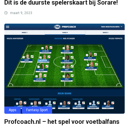
Dit is de duurste spelerskaart bij Sorare!
maart 9, 2023
Apps
Fantasy Sport
Profcoach.nl – het spel voor voetbalfans