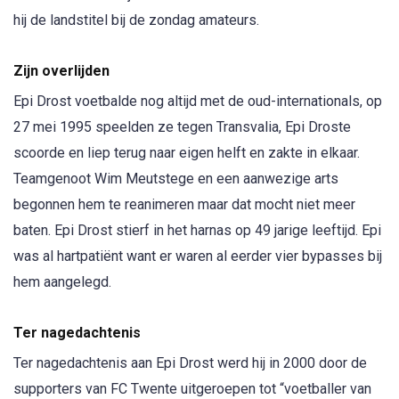
trainersvak geroken en dat leek hem wel wat. In 1987 werd
hij hoofdtrainer bij RBC in Roosendaal, daar bleef hij 2 jaar
en ging vervolgens naar DS’79. Maar zijn grootste
successen als trainer haalde hij in het amateurvoetbal bij
Stevo uit het Overijsselse Geesteren. Met Stevo behaalde
hij de landstitel bij de zondag amateurs.
Zijn overlijden
Epi Drost voetbalde nog altijd met de oud-internationals, op
27 mei 1995 speelden ze tegen Transvalia, Epi Droste
scoorde en liep terug naar eigen helft en zakte in elkaar.
Teamgenoot Wim Meutstege en een aanwezige arts
begonnen hem te reanimeren maar dat mocht niet meer
baten. Epi Drost stierf in het harnas op 49 jarige leeftijd. Epi
was al hartpatiënt want er waren al eerder vier bypasses bij