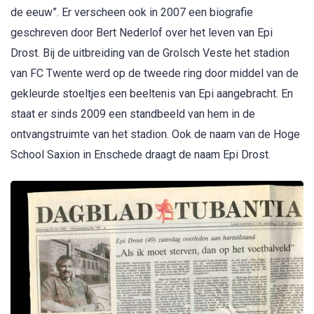
hem aangelegd.
Ter nagedachtenis
Ter nagedachtenis aan Epi Drost werd hij in 2000 door de
supporters van FC Twente uitgeroepen tot “voetballer van
de eeuw”. Er verscheen ook in 2007 een biografie
geschreven door Bert Nederlof over het leven van Epi
Drost. Bij de uitbreiding van de Grolsch Veste het stadion
van FC Twente werd op de tweede ring door middel van de
gekleurde stoeltjes een beeltenis van Epi aangebracht. En
staat er sinds 2009 een standbeeld van hem in de
ontvangstruimte van het stadion. Ook de naam van de Hoge
School Saxion in Enschede draagt de naam Epi Drost.