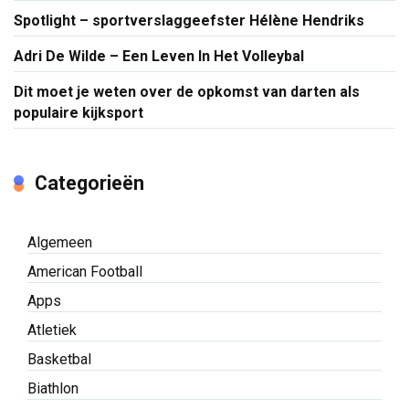
Recente berichten
Optimale voorbereiding op je volgende sportwedstrijd
De Top 10 meest succecvolle Feyenoord spelers
Spotlight – sportverslaggeefster Hélène Hendriks
Adri De Wilde – Een Leven In Het Volleybal
Dit moet je weten over de opkomst van darten als
populaire kijksport
Categorieën
Algemeen
American Football