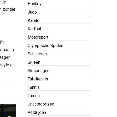
alty
Hockey
en zonder
Judo
Karate
Korfbal
Motorsport
hij
Olympische Spelen
akaas is
Schaatsen
 tegen
Skieën
estyle en
Skispringen
Tafeltennis
Tennis
Turnen
Uncategorized
Veldrijden