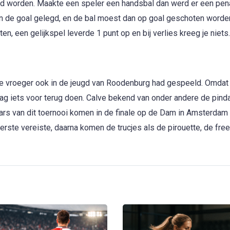
ord worden. Maakte een speler een handsbal dan werd er een pen
n de goal gelegd, en de bal moest dan op goal geschoten word
en, een gelijkspel leverde 1 punt op en bij verlies kreeg je niets.
ie vroeger ook in de jeugd van Roodenburg had gespeeld. Omdat 
aag iets voor terug doen. Calve bekend van onder andere de pind
ars van dit toernooi komen in de finale op de Dam in Amsterdam
erste vereiste, daarna komen de trucjes als de pirouette, de fre