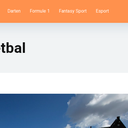
Darten
Formule 1
Fantasy Sport
Esport
tbal