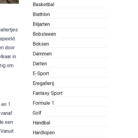
Basketbal
Biathlon
Biljarten
llertjes
Bobsleeën
espeeld.
Boksen
en door
Dammen
lkaar in
Darten
ezig om
E-Sport
Eregallerij
Fantasy Sport
Formule 1
 en 1
Golf
 vanaf
de een
Handbal
 Vanuit
Hardlopen