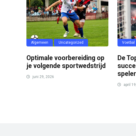
Algemeen
Uncategorized
Voetbal
Optimale voorbereiding op
De To
je volgende sportwedstrijd
succe
spele
juni 29, 2026
april 19