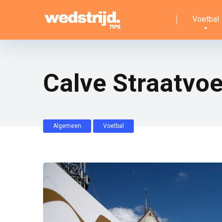
Voetbal
Calve Straatvoe
Algemeen
Voetbal