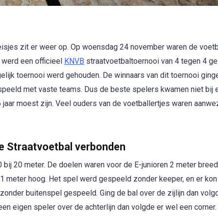
eisjes zit er weer op. Op woensdag 24 november waren de voetba
r werd een officieel
KNVB
straatvoetbaltoernooi van 4 tegen 4 g
gelijk toernooi werd gehouden. De winnaars van dit toernooi ging
espeeld met vaste teams. Dus de beste spelers kwamen niet bij e
6 jaar moest zijn. Veel ouders van de voetballertjes waren aanw
ve Straatvoetbal verbonden
0 bij 20 meter. De doelen waren voor de E-junioren 2 meter breed
 1 meter hoog. Het spel werd gespeeld zonder keeper, en er kon
zonder buitenspel gespeeld. Ging de bal over de zijlijn dan volg
a een eigen speler over de achterlijn dan volgde er wel een corner.