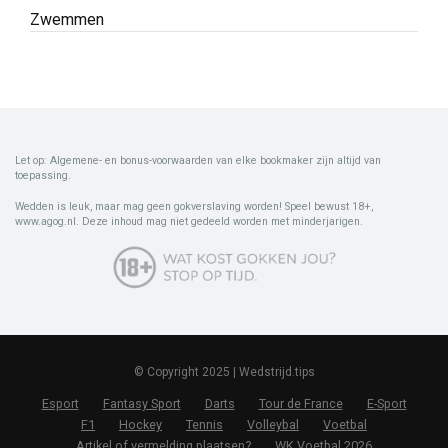
Zwemmen
Let op: Algemene- en bonus-voorwaarden van elke bookmaker zijn altijd van
toepassing.
Wedden is leuk, maar mag geen gokverslaving worden! Speel bewust 18+,
www.agog.nl. Deze inhoud mag niet gedeeld worden met minderjarigen.
© Copyright 2025 | Wedstrijd.tips
Esport
Fantasy Sport
Darts
Tour de France
E-Sport
F1
Hockey
Tennis
Volleybal
Voetbal
Artikel of vermelding plaatsen?
WK Voetbal 2026