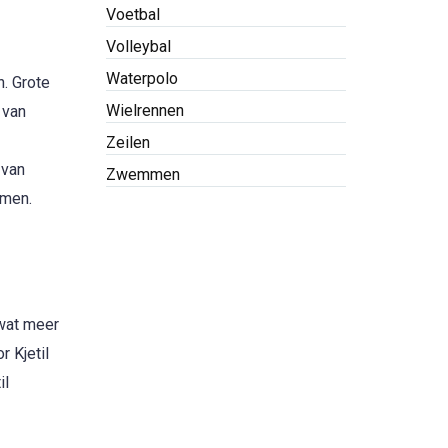
Voetbal
Volleybal
Waterpolo
n. Grote
Wielrennen
 van
Zeilen
 van
Zwemmen
omen.
 wat meer
 Kjetil
il