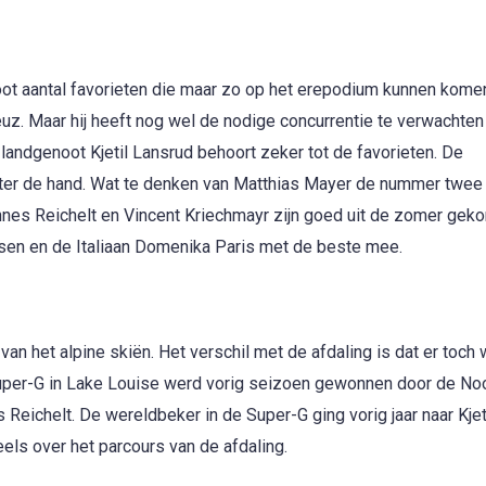
root aantal favorieten die maar zo op het erepodium kunnen kome
Feuz. Maar hij heeft nog wel de nodige concurrentie te verwachten
landgenoot Kjetil Lansrud behoort zeker tot de favorieten. De
chter de hand. Wat te denken van Matthias Mayer de nummer twee
annes Reichelt en Vincent Kriechmayr zijn goed uit de zomer gek
en en de Italiaan Domenika Paris met de beste mee.
van het alpine skiën. Het verschil met de afdaling is dat er toch
Super-G in Lake Louise werd vorig seizoen gewonnen door de Noor
eichelt. De wereldbeker in de Super-G ging vorig jaar naar Kjet
els over het parcours van de afdaling.