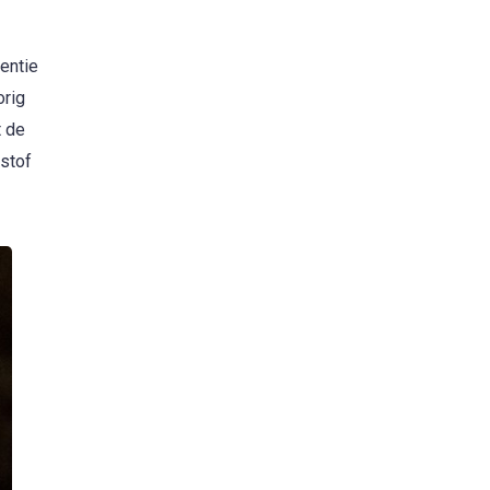
entie
orig
t de
istof