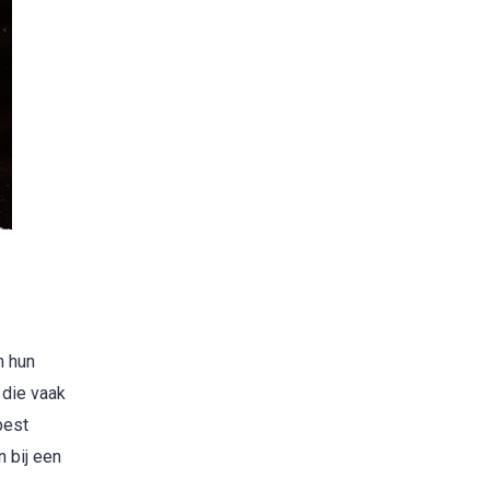
n hun
 die vaak
best
n bij een