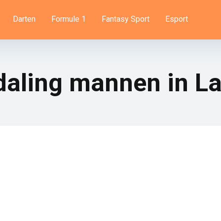
Darten
Formule 1
Fantasy Sport
Esport
daling mannen in L