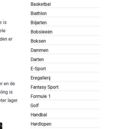
Basketbal
Biathlon
e is
Biljarten
ele
Bobsleeën
rden er
Boksen
Dammen
Darten
E-Sport
Eregallerij
er en de
Fantasy Sport
ling is
Formule 1
ter lager
Golf
Handbal
Hardlopen