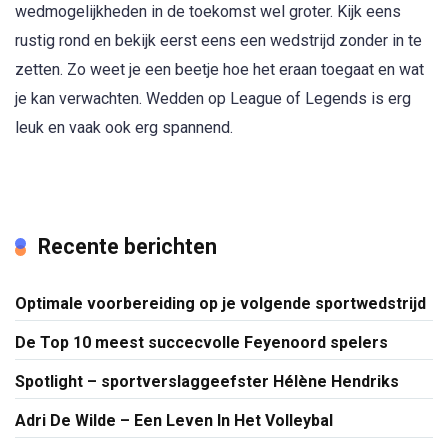
wedmogelijkheden in de toekomst wel groter. Kijk eens
rustig rond en bekijk eerst eens een wedstrijd zonder in te
zetten. Zo weet je een beetje hoe het eraan toegaat en wat
je kan verwachten. Wedden op League of Legends is erg
leuk en vaak ook erg spannend.
Recente berichten
Optimale voorbereiding op je volgende sportwedstrijd
De Top 10 meest succecvolle Feyenoord spelers
Spotlight – sportverslaggeefster Hélène Hendriks
Adri De Wilde – Een Leven In Het Volleybal