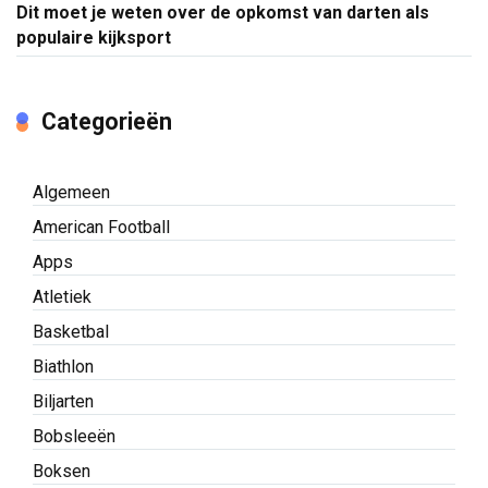
Dit moet je weten over de opkomst van darten als
populaire kijksport
Categorieën
Algemeen
American Football
Apps
Atletiek
Basketbal
Biathlon
Biljarten
Bobsleeën
Boksen