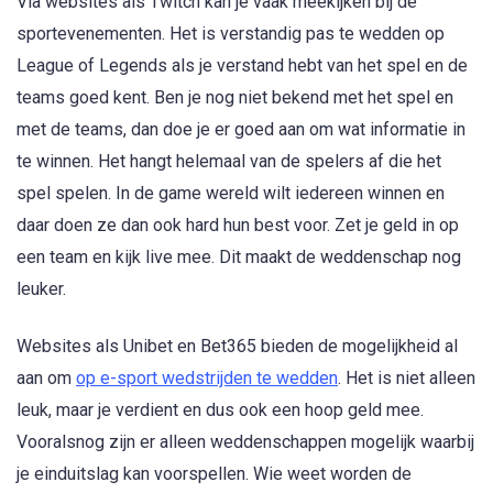
Via websites als Twitch kan je vaak meekijken bij de
sportevenementen. Het is verstandig pas te wedden op
League of Legends als je verstand hebt van het spel en de
teams goed kent. Ben je nog niet bekend met het spel en
met de teams, dan doe je er goed aan om wat informatie in
te winnen. Het hangt helemaal van de spelers af die het
spel spelen. In de game wereld wilt iedereen winnen en
daar doen ze dan ook hard hun best voor. Zet je geld in op
een team en kijk live mee. Dit maakt de weddenschap nog
leuker.
Websites als Unibet en Bet365 bieden de mogelijkheid al
aan om
op e-sport wedstrijden te wedden
. Het is niet alleen
leuk, maar je verdient en dus ook een hoop geld mee.
Vooralsnog zijn er alleen weddenschappen mogelijk waarbij
je einduitslag kan voorspellen. Wie weet worden de