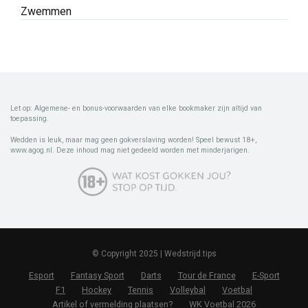
Zwemmen
Let op: Algemene- en bonus-voorwaarden van elke bookmaker zijn altijd van
toepassing.
Wedden is leuk, maar mag geen gokverslaving worden! Speel bewust 18+,
www.agog.nl. Deze inhoud mag niet gedeeld worden met minderjarigen.
© Copyright 2025 | Wedstrijd.tips
Esport
Fantasy Sport
Darts
Tour de France
E-Sport
F1
Hockey
Tennis
Volleybal
Voetbal
Artikel of vermelding plaatsen?
WK Voetbal 2026