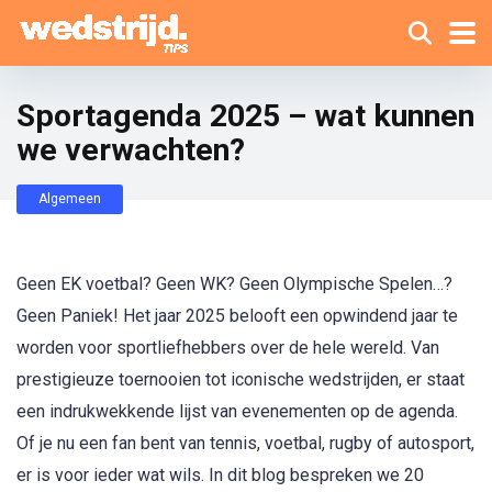
Sportagenda 2025 – wat kunnen
we verwachten?
Algemeen
Geen EK voetbal? Geen WK? Geen Olympische Spelen…?
Geen Paniek! Het jaar 2025 belooft een opwindend jaar te
worden voor sportliefhebbers over de hele wereld. Van
prestigieuze toernooien tot iconische wedstrijden, er staat
een indrukwekkende lijst van evenementen op de agenda.
Of je nu een fan bent van tennis, voetbal, rugby of autosport,
er is voor ieder wat wils. In dit blog bespreken we 20