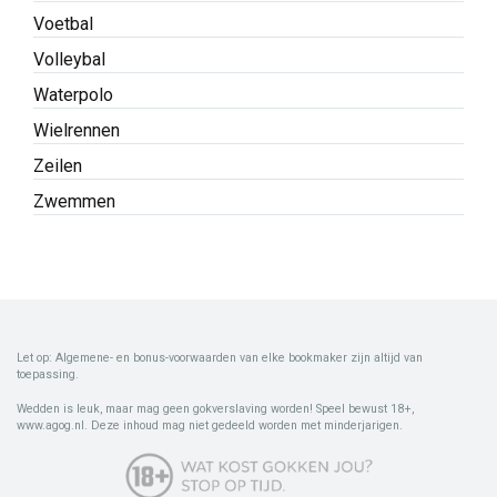
Voetbal
Volleybal
Waterpolo
Wielrennen
Zeilen
Zwemmen
Let op: Algemene- en bonus-voorwaarden van elke bookmaker zijn altijd van
toepassing.
Wedden is leuk, maar mag geen gokverslaving worden! Speel bewust 18+,
www.agog.nl. Deze inhoud mag niet gedeeld worden met minderjarigen.