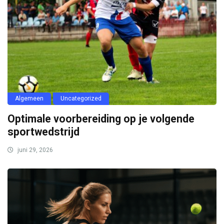
Algemeen
Uncategorized
Optimale voorbereiding op je volgende
sportwedstrijd
juni 29, 2026