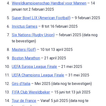
Wereldkampioenschap Handbal voor Mannen
– 14
januari tot 2 februari 2025
Super Bowl LIX (American Football)
– 9 februari 2025
Invictus Games
– 8 tot 16 februari 2025
Six Nations (Rugby Union)
– februari 2025 (data nog
te bevestigen)
Masters (Golf)
– 10 tot 13 april 2025
Boston Marathon
– 21 april 2025
UEFA Europa League Finale
– 21 mei 2025
UEFA Champions League Finale
– 31 mei 2025
Giro d’Italia
– Mei 2025 (data nog te bevestigen)
FIFA Club Wereldbeker
– 15 juni tot 13 juli 2025
Tour de France
– Vanaf 5 juli 2025 (data nog te