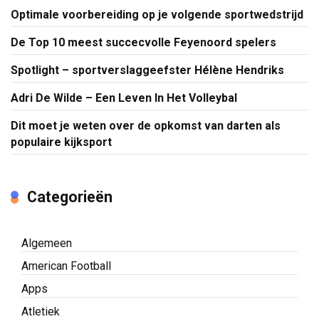
Optimale voorbereiding op je volgende sportwedstrijd
De Top 10 meest succecvolle Feyenoord spelers
Spotlight – sportverslaggeefster Hélène Hendriks
Adri De Wilde – Een Leven In Het Volleybal
Dit moet je weten over de opkomst van darten als
populaire kijksport
Categorieën
Algemeen
American Football
Apps
Atletiek