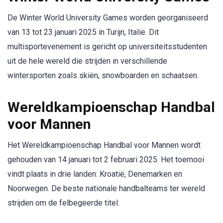
De Winter World University Games worden georganiseerd
van 13 tot 23 januari 2025 in Turijn, Italië. Dit
multisportevenement is gericht op universiteitsstudenten
uit de hele wereld die strijden in verschillende
wintersporten zoals skiën, snowboarden en schaatsen.
Wereldkampioenschap Handbal
voor Mannen
Het Wereldkampioenschap Handbal voor Mannen wordt
gehouden van 14 januari tot 2 februari 2025. Het toernooi
vindt plaats in drie landen: Kroatië, Denemarken en
Noorwegen. De beste nationale handbalteams ter wereld
strijden om de felbegeerde titel.