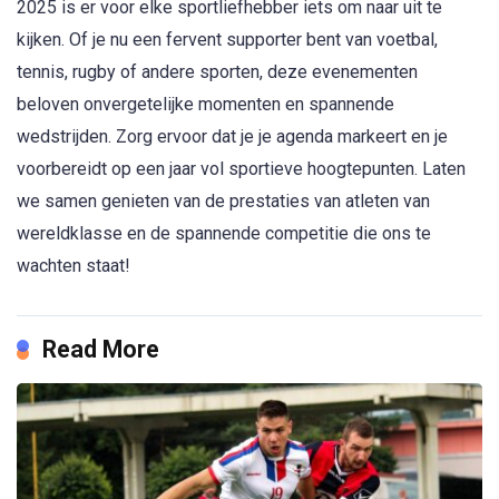
2025 is er voor elke sportliefhebber iets om naar uit te
kijken. Of je nu een fervent supporter bent van voetbal,
tennis, rugby of andere sporten, deze evenementen
beloven onvergetelijke momenten en spannende
wedstrijden. Zorg ervoor dat je je agenda markeert en je
voorbereidt op een jaar vol sportieve hoogtepunten. Laten
we samen genieten van de prestaties van atleten van
wereldklasse en de spannende competitie die ons te
wachten staat!
Read More