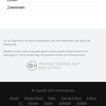
Zwemmen
Let op: Algemene- en bonus-voorwaarden van elke bookmaker zijn altijd van
toepassing.
Wedden is leuk, maar mag geen gokverslaving worden! Speel bewust 18+,
www.agog.nl. Deze inhoud mag niet gedeeld worden met minderjarigen.
© Copyright 2025 | Wedstrijd.tips
Esport
Fantasy Sport
Darts
Tour de France
E-Sport
F1
Hockey
Tennis
Volleybal
Voetbal